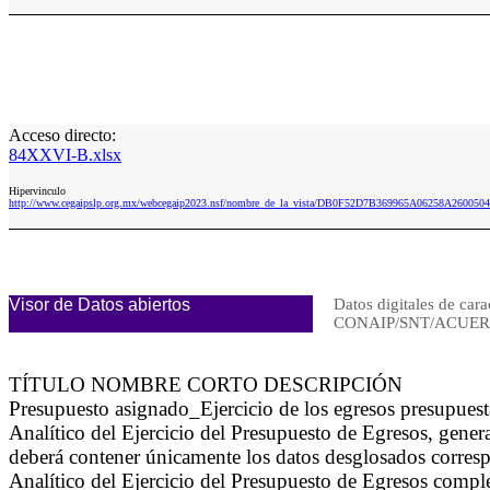
Acceso directo:
84XXVI-B.xlsx
Hipervinculo
http://www.cegaipslp.org.mx/webcegaip2023.nsf/nombre_de_la_vista/DB0F52D7B369965A06258A2600504
Visor de Datos abiertos
Datos digitales de cara
CONAIP/SNT/ACUERD
TÍTULO NOMBRE CORTO DESCRIPCIÓN
Presupuesto asignado_Ejercicio de los egresos presupues
Analítico del Ejercicio del Presupuesto de Egresos, gen
deberá contener únicamente los datos desglosados corresp
Analítico del Ejercicio del Presupuesto de Egresos comp