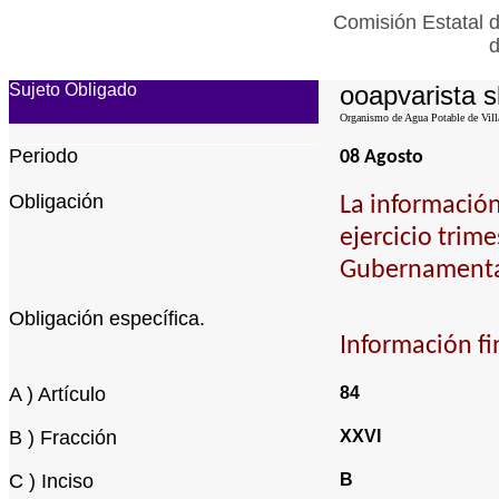
Comisión Estatal d
d
Sujeto Obligado
ooapvarista s
Organismo de Agua Potable de Villa
Periodo
08 Agosto
Obligación
La información
ejercicio trim
Gubernamental
Obligación específica.
Información fi
A ) Artículo
84
B ) Fracción
XXVI
C ) Inciso
B