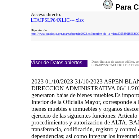
Para
C
Acceso directo:
LTAIPSLP84XLIC---.xlsx
Hipervinculo
http://www.cegaipslp.org.mx/webcegaip2023.nsf/nombre_de_la_vista/D55892B56
Visor de Datos abiertos
Datos digitales de caracter público, ac
CONAIP/SNT/ACUERDO/EXT13/04/
2023 01/10/2023 31/10/2023 ASPEN BL
DIRECCION ADMINISTRATIVA 06/11/2023 06/
generaron bajas de bienes muebles.Es importa
Interior de la Oficialia Mayor, corresponde a 
bienes muebles e inmuebles y organos desconc
ejercicio de las siguientes funciones: Artícul
procedimientos y autorizacion de ALTA, BAJA,
transferencia, codificación, registro y contro
dependencias; así como integrar los inventari