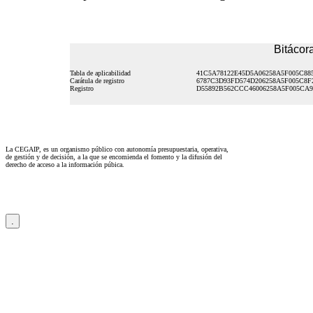
Bitácora
Tabla de aplicabilidad
41C5A78122E45D5A06258A5F005C88
Carátula de registro
6787C3D93FD574D206258A5F005C8F
Registro
D55892B562CCC46006258A5F005CA9
La CEGAIP, es un organismo público con autonomía presupuestaria, operativa,
de gestión y de decisión, a la que se encomienda el fomento y la difusión del
derecho de acceso a la información púbica.