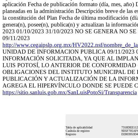
aplicación Fecha de publicación formato (día, mes, año) D
planeadas en la administración Descripción breve de las e
la constitución del Plan Fecha de última modificación (d
genera(n), posee(n), publica(n) y actualizan la informac
2023 01/10/2023 31/10/2023 NO SE GENERA NO
09/11/2023
http://www.cegaipslp.org.mx/HV2022.nsf/nombre_
UNIDAD DE INFORMACION PUBLICA 09/11/2023 
INFORMACIÓN SOLICITADA, YA QUE AL IMPLA
LUIS POTOSÍ, LO ANTERIOR DE CONFORMIDAD 
OBLIGACIONES DEL INSTITUTO MUNICIPAL DE
PUBLICACIÓN Y ACTUALIZACIÓN DE LA INFORM
AGREGA EL HIPERVÍNCULO DONDE SE PUEDE 
https://sitio.sanluis.gob.mx/SanLuisPotoSi/Transparencia
Tabla de aplicabilidad
7318DEE112
Carátula de registro
9D5F705AF
Registro
D2803953D