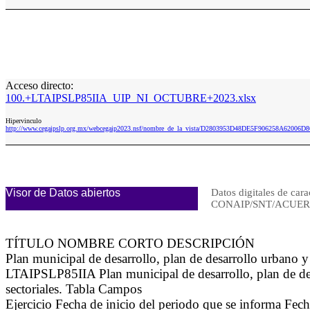
Acceso directo:
100.+LTAIPSLP85IIA_UIP_NI_OCTUBRE+2023.xlsx
Hipervinculo
http://www.cegaipslp.org.mx/webcegaip2023.nsf/nombre_de_la_vista/D2803953D48DE5F906258A6200
Visor de Datos abiertos
Datos digitales de cara
CONAIP/SNT/ACUERD
TÍTULO NOMBRE CORTO DESCRIPCIÓN
Plan municipal de desarrollo, plan de desarrollo urbano y 
LTAIPSLP85IIA Plan municipal de desarrollo, plan de desa
sectoriales. Tabla Campos
Ejercicio Fecha de inicio del periodo que se informa Fe