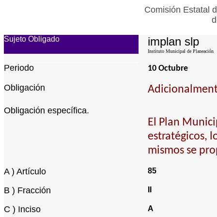
Comisión Estatal d
d
Sujeto Obligado
implan slp
Instituto Municipal de Planeación
Periodo
10 Octubre
Obligación
Adicionalmente
Obligación específica.
El Plan Munici
estratégicos, 
mismos se pr
A ) Artículo
85
B ) Fracción
II
C ) Inciso
A