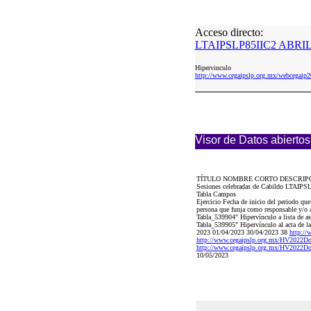
Acceso directo:
LTAIPSLP85IIC2 ABRIL 
Hipervinculo
http://www.cegaipslp.org.mx/webcega
Visor de Datos abiertos
TÍTULO NOMBRE CORTO DESCRIP
Sesiones celebradas de Cabildo LTAIPSLP8
Tabla Campos
Ejercicio Fecha de inicio del periodo qu
persona que funja como responsable y/o a
Tabla_539904" Hipervínculo a lista de as
Tabla_539905" Hipervínculo al acta de la 
2023 01/04/2023 30/04/2023 38
http:/
http://www.cegaipslp.org.mx/HV202
http://www.cegaipslp.org.mx/HV202
10/05/2023