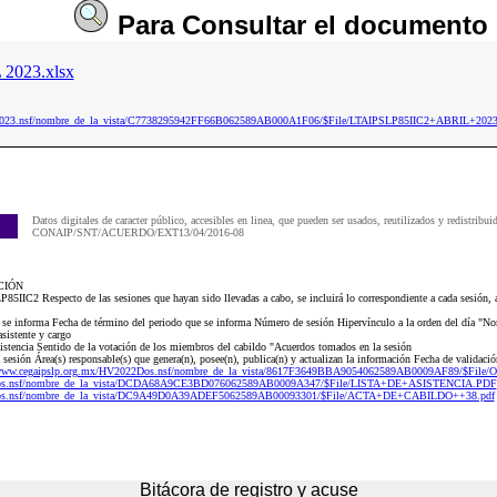
Para
Consultar
el documento
2023.xlsx
ip2023.nsf/nombre_de_la_vista/C7738295942FF66B062589AB000A1F06/$File/LTAIPSLP85IIC2+ABRIL+2023
Datos digitales de caracter público, accesibles en linea, que pueden ser usados, reutilizados y redistribui
CONAIP/SNT/ACUERDO/EXT13/04/2016-08
CIÓN
5IIC2 Respecto de las sesiones que hayan sido llevadas a cabo, se incluirá lo correspondiente a cada sesión, a
e se informa Fecha de término del periodo que se informa Número de sesión Hipervínculo a la orden del día "No
sistente y cargo
istencia Sentido de la votación de los miembros del cabildo "Acuerdos tomados en la sesión
sesión Área(s) responsable(s) que genera(n), posee(n), publica(n) y actualizan la información Fecha de validaci
/www.cegaipslp.org.mx/HV2022Dos.nsf/nombre_de_la_vista/8617F3649BBA9054062589AB0009AF89/$Fi
2Dos.nsf/nombre_de_la_vista/DCDA68A9CE3BD076062589AB0009A347/$File/LISTA+DE+ASISTENCIA.PDF
2Dos.nsf/nombre_de_la_vista/DC9A49D0A39ADEF5062589AB00093301/$File/ACTA+DE+CABILDO++38.pdf
Bitácora de registro y acuse