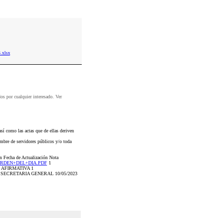
.xlsx
dos por cualquier interesado. Ver
sí como las actas que de ellas deriven
mbre de servidores públicos y/o toda
ón Fecha de Actualización Nota
le/ORDEN+DEL+DIA.PDF
1
AFIRMATIVA 1
SECRETARIA GENERAL 10/05/2023