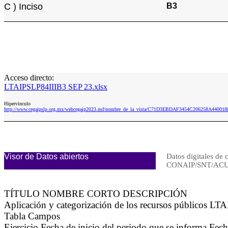
C ) Inciso
B3
Acceso directo:
LTAIPSLP84IIIB3 SEP 23.xlsx
Hipervinculo
http://www.cegaipslp.org.mx/webcegaip2023.nsf/nombre_de_la_vista/C71D3EBDAF3454C206258A44001
Visor de Datos abiertos
Datos digitales de 
CONAIP/SNT/ACU
TÍTULO NOMBRE CORTO DESCRIPCIÓN
Aplicación y categorización de los recursos públicos LT
Tabla Campos
Ejercicio Fecha de inicio del periodo que se informa Fech