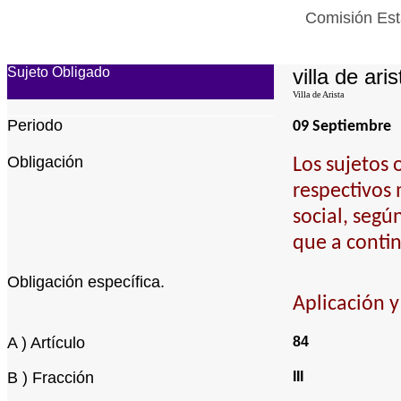
Comisión Esta
Sujeto Obligado
villa de aris
Villa de Arista
Periodo
09 Septiembre
Obligación
Los sujetos 
respectivos 
social, segú
que a conti
Obligación específica.
Aplicación y
A ) Artículo
84
B ) Fracción
III