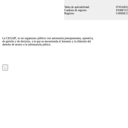
Tabla de aplicabilidad
9743AB3
Carátula de registro
FE88F1C
Registro
C00D0C5
La CEGAIP, es un organismo público con autonomía presupuestaria, operativa,
de gestión y de decisión, a la que se encomienda el fomento y la difusión del
derecho de acceso a la información púbica.