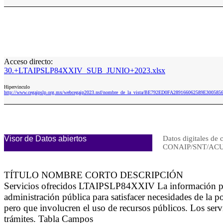
Acceso directo:
30.+LTAIPSLP84XXIV_SUB_JUNIO+2023.xlsx
Hipervinculo
http://www.cegaipslp.org.mx/webcegaip2023.nsf/nombre_de_la_vista/BE792ED0FA289166062589E300
Visor de Datos abiertos
Datos digitales de 
CONAIP/SNT/ACU
TÍTULO NOMBRE CORTO DESCRIPCIÓN
Servicios ofrecidos LTAIPSLP84XXIV La información para da
administración pública para satisfacer necesidades de la 
pero que involucren el uso de recursos públicos. Los servi
trámites. Tabla Campos