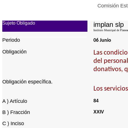
Comisión Est
Sujeto Obligado
implan slp
Instituto Municipal de Planea
Periodo
06 Junio
Obligación
Las condicio
del personal
donativos, q
Obligación específica.
Los servicio
A ) Artículo
84
B ) Fracción
XXIV
C ) Inciso