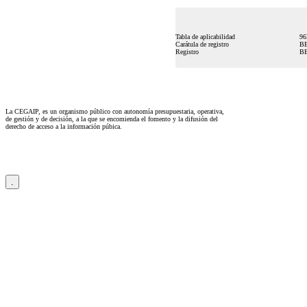
Tabla de aplicabilidad
96
Carátula de registro
B
Registro
BE
La CEGAIP, es un organismo público con autonomía presupuestaria, operativa,
de gestión y de decisión, a la que se encomienda el fomento y la difusión del
derecho de acceso a la información púbica.