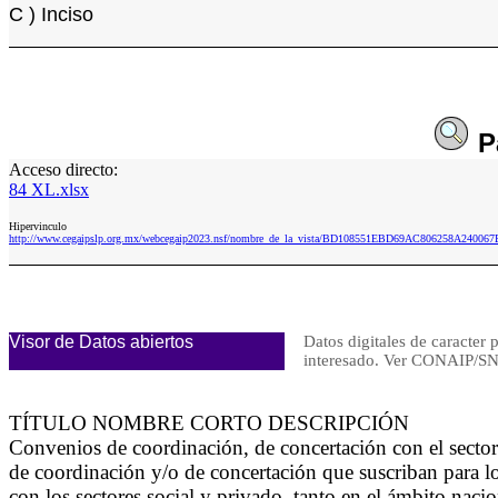
C ) Inciso
P
Acceso directo:
84 XL.xlsx
Hipervinculo
http://www.cegaipslp.org.mx/webcegaip2023.nsf/nombre_de_la_vista/BD108551EBD69AC806258A24006
Visor de Datos abiertos
Datos digitales de caracter 
interesado. Ver CONAIP/
TÍTULO NOMBRE CORTO DESCRIPCIÓN
Convenios de coordinación, de concertación con el sect
de coordinación y/o de concertación que suscriban para lo
con los sectores social y privado, tanto en el ámbito nac