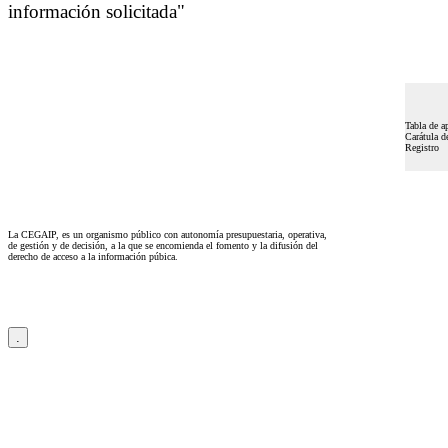
información solicitada"
Tabla de a
Carátula de
Registro
La CEGAIP, es un organismo público con autonomía presupuestaria, operativa,
de gestión y de decisión, a la que se encomienda el fomento y la difusión del
derecho de acceso a la información púbica.