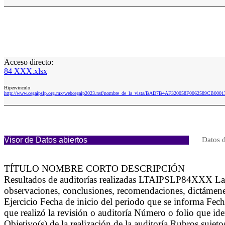
Acceso directo:
84 XXX.xlsx
Hipervinculo
http://www.cegaipslp.org.mx/webcegaip2023.nsf/nombre_de_la_vista/BAD7B4AF320058F0062589CB000
Visor de Datos abiertos
Datos d
TÍTULO NOMBRE CORTO DESCRIPCIÓN
Resultados de auditorías realizadas LTAIPSLP84XXX La info
observaciones, conclusiones, recomendaciones, dictámenes
Ejercicio Fecha de inicio del periodo que se informa Fec
que realizó la revisión o auditoría Número o folio que id
Objetivo(s) de la realización de la auditoría Rubros suje