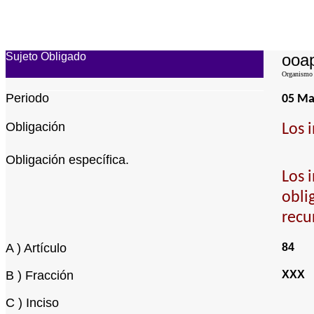
Sujeto Obligado
ooap
Organismo d
Periodo
05 M
Obligación
Los 
Obligación específica.
Los 
obli
recu
A ) Artículo
84
B ) Fracción
XXX
C ) Inciso