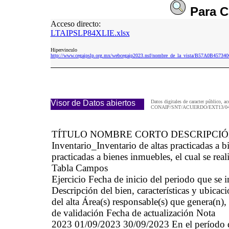
Para
C
Acceso directo:
LTAIPSLP84XLIE.xlsx
Hipervinculo
http://www.cegaipslp.org.mx/webcegaip2023.nsf/nombre_de_la_vista/B57A0B457
Visor de Datos abiertos
Datos digitales de caracter público, ac
CONAIP/SNT/ACUERDO/EXT13/04/
TÍTULO NOMBRE CORTO DESCRIPCI
Inventario_Inventario de altas practicadas 
practicadas a bienes inmuebles, el cual se real
Tabla Campos
Ejercicio Fecha de inicio del periodo que se
Descripción del bien, características y ubicaci
del alta Área(s) responsable(s) que genera(n),
de validación Fecha de actualización Nota
2023 01/09/2023 30/09/2023 En el período qu