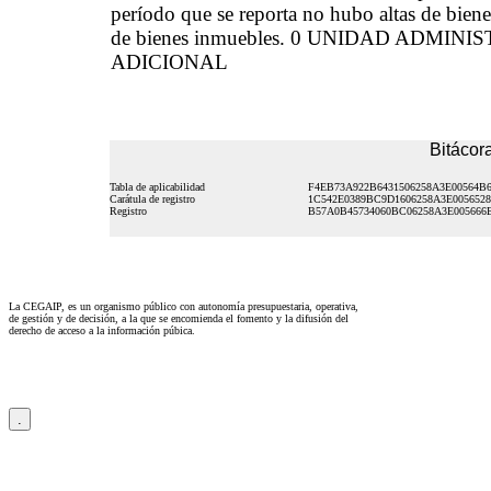
período que se reporta no hubo altas de biene
de bienes inmuebles. 0 UNIDAD ADMINIS
ADICIONAL
Bitácora
Tabla de aplicabilidad
F4EB73A922B6431506258A3E00564B
Carátula de registro
1C542E0389BC9D1606258A3E005652
Registro
B57A0B45734060BC06258A3E005666
La CEGAIP, es un organismo público con autonomía presupuestaria, operativa,
de gestión y de decisión, a la que se encomienda el fomento y la difusión del
derecho de acceso a la información púbica.