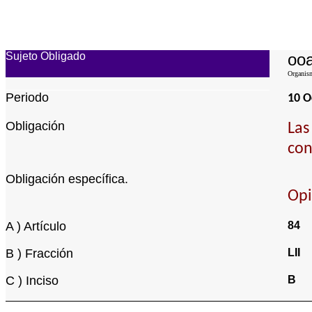
Sujeto Obligado
ooa
Organism
Periodo
10 O
Obligación
Las
con
Obligación específica.
Opi
A ) Artículo
84
B ) Fracción
LII
C ) Inciso
B