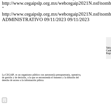
http://www.cegaipslp.org.mx/webcegaip2021N.nsf/nom
"
http://www.cegaipslp.org.mx/webcegaip2021N.nsf/nom
ADMINISTRATIVO 09/11/2023 09/11/2023
Tabla
Carát
Regi
La CEGAIP, es un organismo público con autonomía presupuestaria, operativa,
de gestión y de decisión, a la que se encomienda el fomento y la difusión del
derecho de acceso a la información púbica.