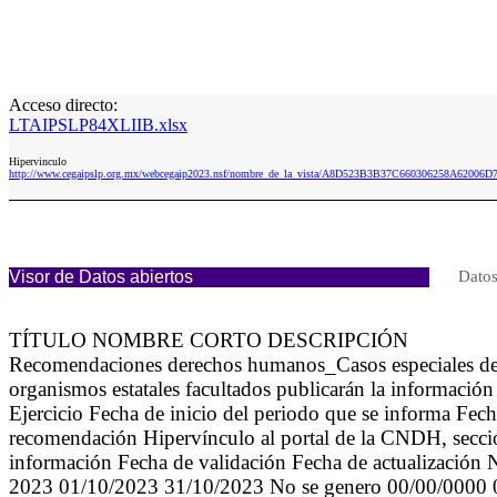
Acceso directo:
LTAIPSLP84XLIIB.xlsx
Hipervinculo
http://www.cegaipslp.org.mx/webcegaip2023.nsf/nombre_de_la_vista/A8D523B3B37C660306258A62006D
Visor de Datos abiertos
Datos
TÍTULO NOMBRE CORTO DESCRIPCIÓN
Recomendaciones derechos humanos_Casos especiales de 
organismos estatales facultados publicarán la informació
Ejercicio Fecha de inicio del periodo que se informa Fec
recomendación Hipervínculo al portal de la CNDH, sección
información Fecha de validación Fecha de actualización 
2023 01/10/2023 31/10/2023 No se genero 00/00/0000 