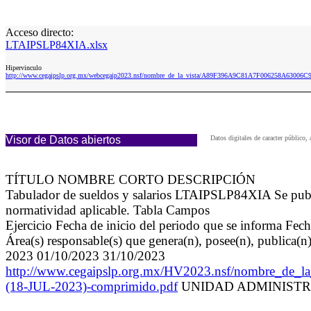
Acceso directo:
LTAIPSLP84XIA.xlsx
Hipervinculo
http://www.cegaipslp.org.mx/webcegaip2023.nsf/nombre_de_la_vista/A89F396A9C81A7F006258A63006C
Visor de Datos abiertos
Datos digitales de caracter públic
TÍTULO NOMBRE CORTO DESCRIPCIÓN
Tabulador de sueldos y salarios LTAIPSLP84XIA Se public
normatividad aplicable. Tabla Campos
Ejercicio Fecha de inicio del periodo que se informa Fech
Área(s) responsable(s) que genera(n), posee(n), publica(n
2023 01/10/2023 31/10/2023
http://www.cegaipslp.org.mx/HV2023.nsf/nombre_
(18-JUL-2023)-comprimido.pdf
UNIDAD ADMINISTRAT