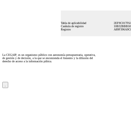
Tabla de aplicabilidad
2EF9C017F6
Carátula de registro
10B32BBB50
Registro
A89F396A9C
La CEGAIP, es un organismo público con autonomía presupuestaria, operativa,
de gestión y de decisión, a la que se encomienda el fomento y la difusión del
derecho de acceso a la información púbica.