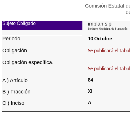
Comisión Estatal d
d
Sujeto Obligado
implan slp
Instituto Municipal de Planeación
Periodo
10 Octubre
Obligación
Se publicará el tab
Obligación específica.
Se publicará el tab
A ) Artículo
84
B ) Fracción
XI
C ) Inciso
A