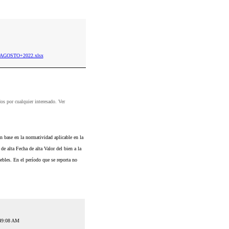
I_AGOSTO+2022.xlsx
dos por cualquier interesado. Ver
n base en la normatividad aplicable en la
e alta Fecha de alta Valor del bien a la
bles. En el período que se reporta no
:49:08 AM