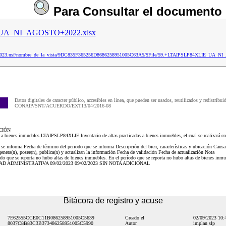
Para
Consultar
el documento
UA_NI_AGOSTO+2022.xlsx
aip2023.nsf/nombre_de_la_vista/9DC835F365256D8686258951005C63A5/$File/59.+LTAIPSLP84XLIE_UA_N
Datos digitales de caracter público, accesibles en linea, que pueden ser usados, reutilizados y redistribui
CONAIP/SNT/ACUERDO/EXT13/04/2016-08
CIÓN
s a bienes inmuebles LTAIPSLP84XLIE Inventario de altas practicadas a bienes inmuebles, el cual se realizará co
 se informa Fecha de término del periodo que se informa Descripción del bien, características y ubicación Causa d
 genera(n), posee(n), publica(n) y actualizan la información Fecha de validación Fecha de actualización Nota
 que se reporta no hubo altas de bienes inmuebles. En el período que se reporta no hubo altas de bienes inmue
UNIDAD ADMINISTRATIVA 09/02/2023 09/02/2023 SIN NOTA ADICIONAL
Bitácora de registro y acuse
7E62555CCE0C11B086258951005C5639
Creado el
02/09/2023 10
8037C8B83C3B373486258951005C5990
Autor
implan slp