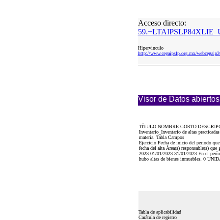
Acceso directo:
59.+LTAIPSLP84XLIE_
Hipervinculo
http://www.cegaipslp.org.mx/webceg
Visor de Datos abiertos
TÍTULO NOMBRE CORTO DESCRIP
Inventario_Inventario de altas practicada
materia. Tabla Campos
Ejercicio Fecha de inicio del periodo que
fecha del alta Área(s) responsable(s) que
2023 01/01/2023 31/01/2023 En el período
hubo altas de bienes inmuebles. 0 
Tabla de aplicabilidad
Carátula de registro