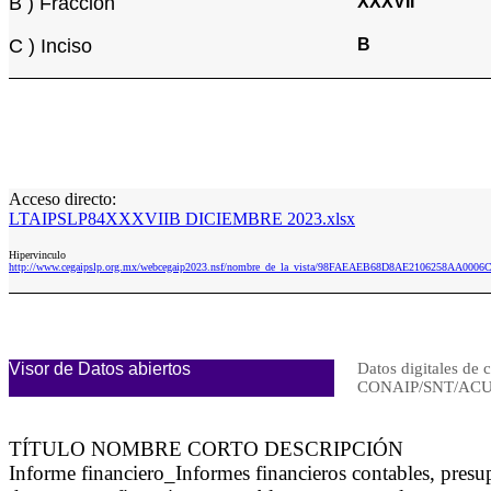
B ) Fracción
XXXVII
C ) Inciso
B
Acceso directo:
LTAIPSLP84XXXVIIB DICIEMBRE 2023.xlsx
Hipervinculo
http://www.cegaipslp.org.mx/webcegaip2023.nsf/nombre_de_la_vista/98FAEAEB68D8AE2106258AA0
Visor de Datos abiertos
Datos digitales de c
CONAIP/SNT/ACU
TÍTULO NOMBRE CORTO DESCRIPCIÓN
Informe financiero_Informes financieros contables, pre