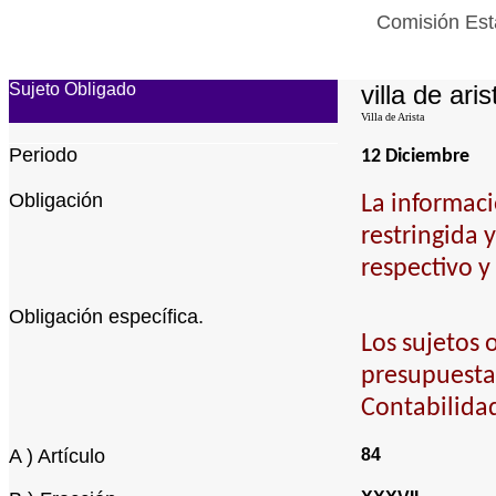
Comisión Esta
Sujeto Obligado
villa de aris
Villa de Arista
Periodo
12 Diciembre
Obligación
La informaci
restringida 
respectivo y
Obligación específica.
Los sujetos 
presupuestal
Contabilida
A ) Artículo
84