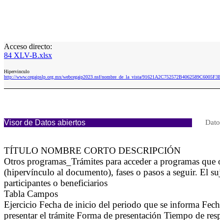
Acceso directo:
84 XLV-B.xlsx
Hipervinculo
http://www.cegaipslp.org.mx/webcegaip2023.nsf/nombre_de_la_vista/91621A2C752572B4062589C6005F3
Visor de Datos abiertos
Dato
TÍTULO NOMBRE CORTO DESCRIPCIÓN
Otros programas_Trámites para acceder a programas que o
(hipervínculo al documento), fases o pasos a seguir. El s
participantes o beneficiarios
Tabla Campos
Ejercicio Fecha de inicio del periodo que se informa Fe
presentar el trámite Forma de presentación Tiempo de res