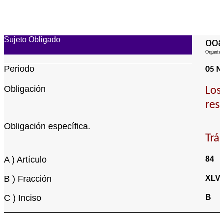
Sujeto Obligado
oo
Organis
Periodo
05 
Obligación
Los
res
Obligación específica.
Trá
A ) Artículo
84
B ) Fracción
XL
C ) Inciso
B