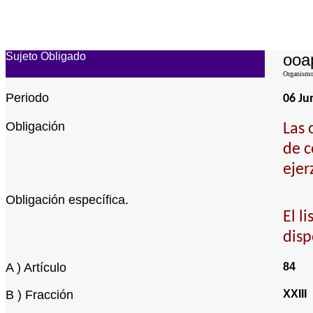
Sujeto Obligado
ooap
Organismo 
Periodo
06 Ju
Obligación
Las 
de c
ejer
Obligación específica.
El l
disp
A ) Artículo
84
B ) Fracción
XXIII