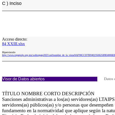
C ) Inciso
Acceso directo:
84 XXIII.xlsx
Hipervinculo
http://www.cegaipslp.org.mx/webcegaip2023.nsf/nombre_de_la_vista/8AF90CCD7B940235062589E4006EE
Visor de Datos abiertos
Datos 
TÍTULO NOMBRE CORTO DESCRIPCIÓN
Sanciones administrativas a los(as) servidores(as) LTAIPS
servidores(as) públicos(as) y/o personas que desempeñen u
fundamento en la normatividad que aplique según la natu