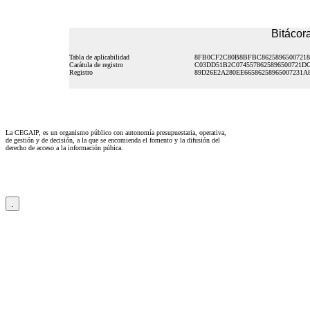
Bitácora
Tabla de aplicabilidad
8FB0CF2C80B8BFBC8625896500721
Carátula de registro
C03DD51B2C0745578625896500721D
Registro
89D26E2A280EE66586258965007231A
La CEGAIP, es un organismo público con autonomía presupuestaria, operativa,
de gestión y de decisión, a la que se encomienda el fomento y la difusión del
derecho de acceso a la información púbica.