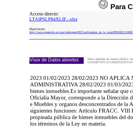
Para
C
Acceso directo:
LTAIPSLP84XLIF.-.xlsx
Hipervinculo
http://www.cegaipslp.org.mx/webcegaip2023.nsf/nombre_de_la_vista/89D26E2A28
Visor de Datos abiertos
Datos digitales de caracter público, ac
CONAIP/SNT/ACUERDO/EXT13/04/
2023 01/02/2023 28/02/2023 NO APLICA
ADMINISTRATIVA 28/02/2023 01/03/2023 Dur
bienes inmuebles.Es importante señalar que c
Oficialia Mayor, corresponde a la Dirección d
e Muebles y organos desconcentrados de la Adm
siguientes funciones: Artículo FRACC. VIII Lle
propieada pública de bienes inmuebles del d
los términos de la Ley en materia.