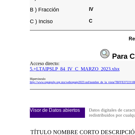
B ) Fracción
IV
C ) Inciso
C
Re
Para
C
Acceso directo:
5.+LTAIPSLP_84_IV_C_MARZO_2023.xlsx
Hipervinculo
http://www.cegaipslp.org.mx/webcegaip2023.nsf/nombre_de_la_vista/7BFFE37
Visor de Datos abiertos
Datos digitales de caract
redistribuidos por cu
TÍTULO NOMBRE CORTO DESCRIPCI