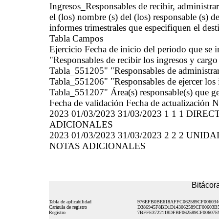
Ingresos_Responsables de recibir, administr
el (los) nombre (s) del (los) responsable (s) de
informes trimestrales que especifiquen el dest
Tabla Campos
Ejercicio Fecha de inicio del periodo que se
"Responsables de recibir los ingresos y cargo
Tabla_551205" "Responsables de administrar 
Tabla_551206" "Responsables de ejercer los 
Tabla_551207" Área(s) responsable(s) que gen
Fecha de validación Fecha de actualización N
2023 01/03/2023 31/03/2023 1 1 1 DIR
ADICIONALES
2023 01/03/2023 31/03/2023 2 2 2 UNID
NOTAS ADICIONALES
Bitácora
Tabla de aplicabilidad
976EFB0BE618AFFC062589CF006034
Carátula de registro
D386945F8BD1D143062589CF00603B
Registro
7BFFE3722118DFBF062589CF00607E