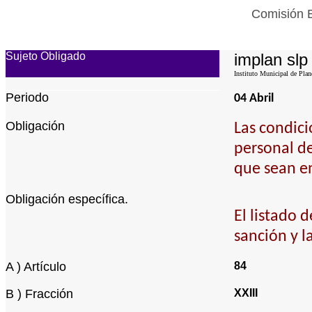
Comisión E
Sujeto Obligado
implan slp
Instituto Municipal de Plan
Periodo
04 Abril
Obligación
Las condici
personal de
que sean en
Obligación específica.
El listado 
sanción y l
A ) Artículo
84
B ) Fracción
XXIII