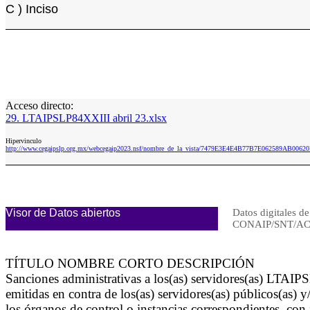
C ) Inciso
Acceso directo:
29. LTAIPSLP84XXIII abril 23.xlsx
Hipervinculo
http://www.cegaipslp.org.mx/webcegaip2023.nsf/nombre_de_la_vista/7479E3E4E4B77B7E062589AB00620
Visor de Datos abiertos
Datos digitales de
CONAIP/SNT/AC
TÍTULO NOMBRE CORTO DESCRIPCIÓN
Sanciones administrativas a los(as) servidores(as) LTAIP
emitidas en contra de los(as) servidores(as) públicos(as)
los órganos de control o instancias correspondientes, co