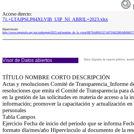
Acceso directo:
71.+LTAIPSLP84XLVIB_UIP_NI_ABRIL+2023.xlsx
Hipervinculo
http://www.cegaipslp.org.mx/webcegaip2023.nsf/nombre_de_la_vista/6B79A8091557A971062589AB00
Visor de Datos abiertos
Datos digitales de caracter público, ac
TÍTULO NOMBRE CORTO DESCRIPCIÓN
Actas y resoluciones Comité de Transparencia_Informe 
resoluciones que emita el Comité de Transparencia para da
en la gestión de las solicitudes en materia de acceso a la in
información; promover la capacitación y actualización en 
personales
Tabla Campos
Ejercicio Fecha de inicio del periodo que se informa Fech
formato día/mes/año Hipervínculo al documento de la reso