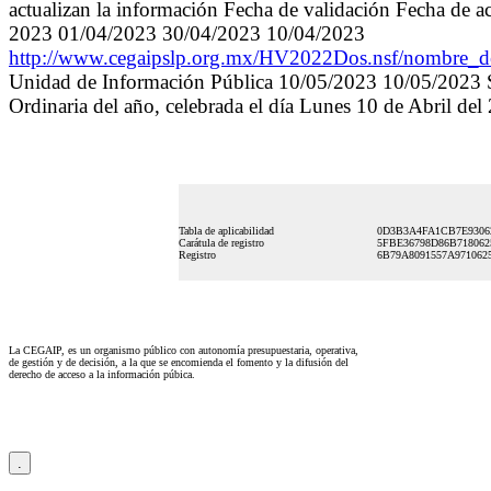
actualizan la información Fecha de validación Fecha de a
2023 01/04/2023 30/04/2023 10/04/2023
http://www.cegaipslp.org.mx/HV2022Dos.nsf/nombre
Unidad de Información Pública 10/05/2023 10/05/2023 Se
Ordinaria del año, celebrada el día Lunes 10 de Abril del
Tabla de aplicabilidad
0D3B3A4FA1CB7E9306
Carátula de registro
5FBE36798D86B718062
Registro
6B79A8091557A971062
La CEGAIP, es un organismo público con autonomía presupuestaria, operativa,
de gestión y de decisión, a la que se encomienda el fomento y la difusión del
derecho de acceso a la información púbica.