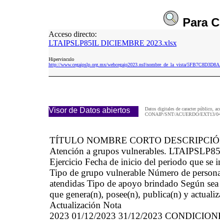
Para
C
Acceso directo:
LTAIPSLP85IL DICIEMBRE 2023.xlsx
Hipervinculo
http://www.cegaipslp.org.mx/webcegaip2023.nsf/nombre_de_la_vista/5FB7C8
Visor de Datos abiertos
Datos digitales de caracter público, ac
CONAIP/SNT/ACUERDO/EXT13/04/
TÍTULO NOMBRE CORTO DESCRIPCI
Atención a grupos vulnerables. LTAIPSLP85
Ejercicio Fecha de inicio del periodo que se
Tipo de grupo vulnerable Número de persona
atendidas Tipo de apoyo brindado Según sea e
que genera(n), posee(n), publica(n) y actuali
Actualización Nota
2023 01/12/2023 31/12/2023 CONDICI