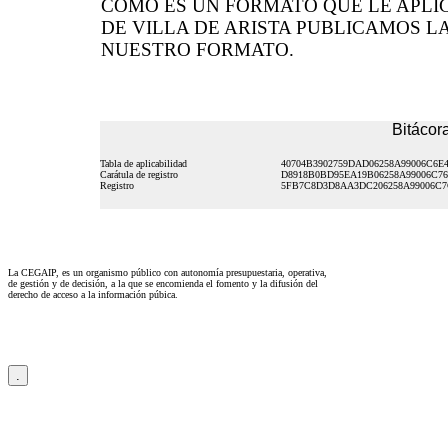
COMO ES UN FORMATO QUE LE APL
DE VILLA DE ARISTA PUBLICAMOS L
NUESTRO FORMATO.
Bitácora
Tabla de aplicabilidad
40704B3902759DAD06258A99006C6E
Carátula de registro
D8918B0BD95EA19B06258A99006C7
Registro
5FB7C8D3D8AA3DC206258A99006C
La CEGAIP, es un organismo público con autonomía presupuestaria, operativa,
de gestión y de decisión, a la que se encomienda el fomento y la difusión del
derecho de acceso a la información púbica.