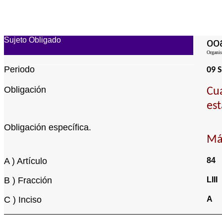
Sujeto Obligado
oo
Organis
Periodo
09 
Obligación
Cua
est
Obligación específica.
Más
A ) Artículo
84
B ) Fracción
LIII
C ) Inciso
A