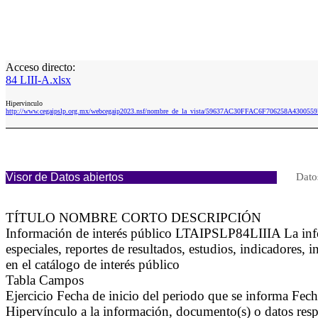
Acceso directo:
84 LIII-A.xlsx
Hipervinculo
http://www.cegaipslp.org.mx/webcegaip2023.nsf/nombre_de_la_vista/59637AC30FFAC6F706258A4300559
Visor de Datos abiertos
Dato
TÍTULO NOMBRE CORTO DESCRIPCIÓN
Información de interés público LTAIPSLP84LIIIA La inform
especiales, reportes de resultados, estudios, indicadores
en el catálogo de interés público
Tabla Campos
Ejercicio Fecha de inicio del periodo que se informa Fec
Hipervínculo a la información, documento(s) o datos respe