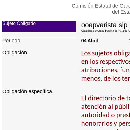
Comisión Estatal de Gara
del Est
Sujeto Obligado
ooapvarista slp
Organismo de Agua Potable de Villa de Ar
Periodo
04 Abril
Obligación
Los sujetos obli
en los respectivo
atribuciones, fun
menos, de los te
Obligación específica.
El directorio de
atención al públi
autoridad o prest
honorarios y pers