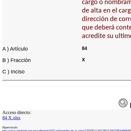
cargo o nombrami
de alta en el car
dirección de corr
que deberá conten
acredite su ultim
A ) Artículo
84
B ) Fracción
X
C ) Inciso
Acceso directo:
84 X.xlsx
Hipervinculo
http://www.cegaipslp.org.mx/webcegaip2023.nsf/nombre_de_la_vista/53F83E11AEC9FA12062589A40064D