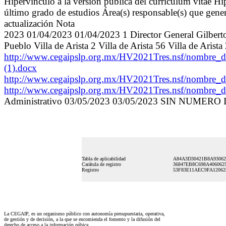
Hipervínculo a la versión pública del currículum vitae Hip
último grado de estudios Área(s) responsable(s) que gener
actualización Nota
2023 01/04/2023 01/04/2023 1 Director General Gilber
Pueblo Villa de Arista 2 Villa de Arista 56 Villa de A
http://www.cegaipslp.org.mx/HV2021Tres.nsf/nombr
(1).docx
http://www.cegaipslp.org.mx/HV2021Tres.nsf/nomb
http://www.cegaipslp.org.mx/HV2021Tres.nsf/nomb
Administrativo 03/05/2023 03/05/2023 SIN NUM
Tabla de aplicabilidad
A84A3D30421B8A9306
Carátula de registro
36847EB8C698A406062
Registro
53F83E11AEC9FA12062
La CEGAIP, es un organismo público con autonomía presupuestaria, operativa,
de gestión y de decisión, a la que se encomienda el fomento y la difusión del
derecho de acceso a la información púbica.