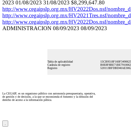
2023 01/08/2023 31/08/2023 $8,299,647.80
http://www.cegaipslp.org.mx/HV2022Dos.nsf/nombre
http://www.cegaipslp.org.mx/HV2021Tres.nsf/nombr
http://www.cegaipslp.org.mx/HV2022Dos.nsf/nombr
ADMINISTRACION 08/09/2023 08/09/2023
Tabla de aplicabilidad
15CB9518F160F3490625
Carátula de registro
B0E8F8BE71BE7910062
Registro
520113BFDBD40AE306
La CEGAIP, es un organismo público con autonomía presupuestaria, operativa,
de gestión y de decisión, a la que se encomienda el fomento y la difusión del
derecho de acceso a la información púbica.