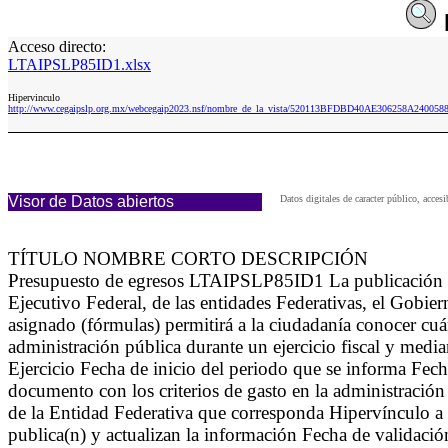
Acceso directo:
LTAIPSLP85ID1.xlsx
Hipervinculo
http://www.cegaipslp.org.mx/webcegaip2023.nsf/nombre_de_la_vista/520113BFDBD40AE306258A240058
Visor de Datos abiertos
Datos digitales de caracter público, ac
TÍTULO NOMBRE CORTO DESCRIPCIÓN
Presupuesto de egresos LTAIPSLP85ID1 La publicación glo
Ejecutivo Federal, de las entidades Federativas, el Gobi
asignado (fórmulas) permitirá a la ciudadanía conocer cu
administración pública durante un ejercicio fiscal y media
Ejercicio Fecha de inicio del periodo que se informa Fec
documento con los criterios de gasto en la administración
de la Entidad Federativa que corresponda Hipervínculo a
publica(n) y actualizan la información Fecha de validaci