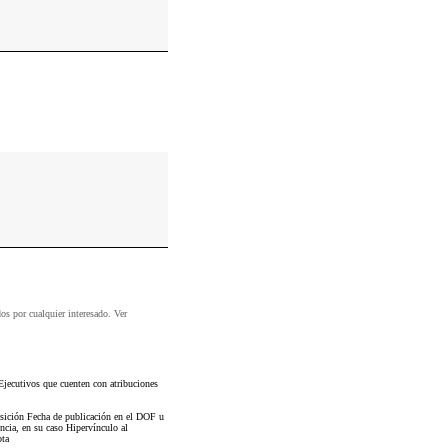
dos por cualquier interesado. Ver
Ejecutivos que cuenten con atribuciones
osición Fecha de publicación en el DOF u
ncia, en su caso Hipervínculo al
ota