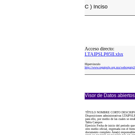
C ) Inciso
Acceso directo:
LTAIPSLP85II.xlsx
Hipervinculo
http://www.cegaipslp.org.mx/webcegai
Visor de Datos abiertos
TÍTULO NOMBRE CORTO DESCRIP
Disposiciones administrativas LTAIPSLP85
para ello, por medio de las cuales se est
Tabla Campos
Ejercicio Fecha de inicio del periodo qu
otro medio oficial, expresada con el for
documento completo Área(s) responsable(s