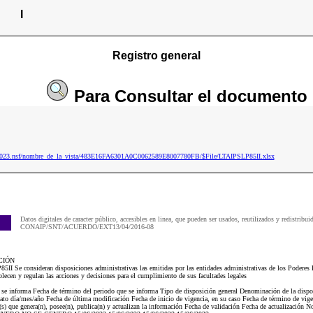
I
Registro general
Para
Consultar
el documento
p2023.nsf/nombre_de_la_vista/483E16FA6301A0C0062589E8007780FB/$File/LTAIPSLP85II.xlsx
Datos digitales de caracter público, accesibles en linea, que pueden ser usados, reutilizados y redistribui
CONAIP/SNT/ACUERDO/EXT13/04/2016-08
CIÓN
II Se consideran disposiciones administrativas las emitidas por las entidades administrativas de los Poderes 
ablecen y regulan las acciones y decisiones para el cumplimiento de sus facultades legales
e se informa Fecha de término del periodo que se informa Tipo de disposición general Denominación de la disp
mato día/mes/año Fecha de última modificación Fecha de inicio de vigencia, en su caso Fecha de término de vige
) que genera(n), posee(n), publica(n) y actualizan la información Fecha de validación Fecha de actualización N