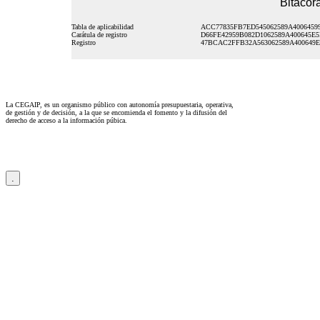
Bitácora
Tabla de aplicabilidad
ACC77835FB7ED545062589A4006459
Carátula de registro
D66FE42959B082D1062589A400645E5
Registro
47BCAC2FFB32A563062589A400649
La CEGAIP, es un organismo público con autonomía presupuestaria, operativa,
de gestión y de decisión, a la que se encomienda el fomento y la difusión del
derecho de acceso a la información púbica.