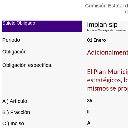
Comisión Estatal d
d
Sujeto Obligado
implan slp
Instituto Municipal de Planeación
Periodo
01 Enero
Obligación
Adicionalmente
Obligación específica.
El Plan Munici
estratégicos, 
mismos se pr
A ) Artículo
85
B ) Fracción
II
C ) Inciso
A