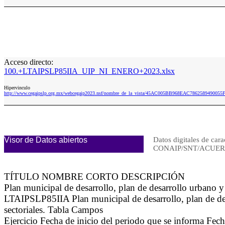
Acceso directo:
100.+LTAIPSLP85IIA_UIP_NI_ENERO+2023.xlsx
Hipervinculo
http://www.cegaipslp.org.mx/webcegaip2023.nsf/nombre_de_la_vista/45AC005BB968EAC78625894900
Visor de Datos abiertos
Datos digitales de cara
CONAIP/SNT/ACUERD
TÍTULO NOMBRE CORTO DESCRIPCIÓN
Plan municipal de desarrollo, plan de desarrollo urbano y 
LTAIPSLP85IIA Plan municipal de desarrollo, plan de desa
sectoriales. Tabla Campos
Ejercicio Fecha de inicio del periodo que se informa Fe