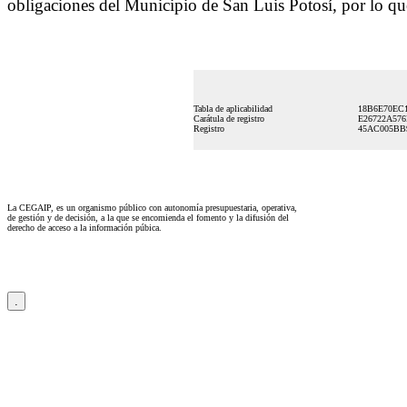
obligaciones del Municipio de San Luis Potosí, por lo que
Tabla de aplicabilidad
18B6E70EC1
Carátula de registro
E26722A57
Registro
45AC005BB
La CEGAIP, es un organismo público con autonomía presupuestaria, operativa,
de gestión y de decisión, a la que se encomienda el fomento y la difusión del
derecho de acceso a la información púbica.