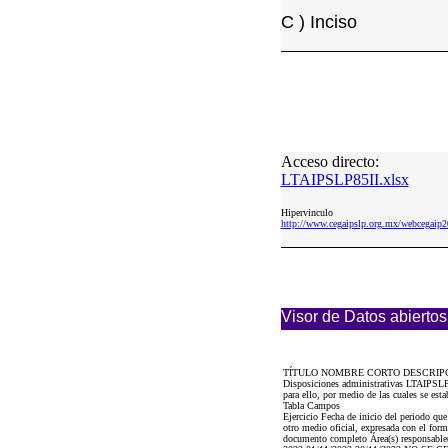
C ) Inciso
Acceso directo:
LTAIPSLP85II.xlsx
Hipervinculo
http://www.cegaipslp.org.mx/webcegai
Visor de Datos abiertos
TÍTULO NOMBRE CORTO DESCRIP
Disposiciones administrativas LTAIPSLP85
para ello, por medio de las cuales se est
Tabla Campos
Ejercicio Fecha de inicio del periodo qu
otro medio oficial, expresada con el for
documento completo Área(s) responsable(s