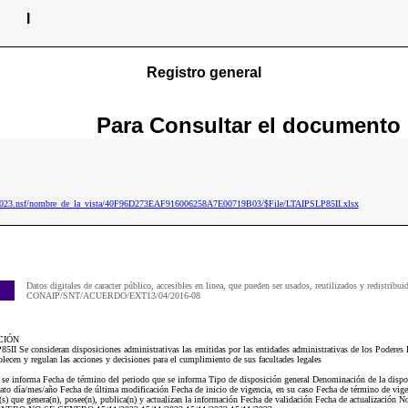
I
Registro general
Para
Consultar
el documento
p2023.nsf/nombre_de_la_vista/40F96D273EAF916006258A7E00719B03/$File/LTAIPSLP85II.xlsx
Datos digitales de caracter público, accesibles en linea, que pueden ser usados, reutilizados y redistribui
CONAIP/SNT/ACUERDO/EXT13/04/2016-08
CIÓN
II Se consideran disposiciones administrativas las emitidas por las entidades administrativas de los Poderes 
ablecen y regulan las acciones y decisiones para el cumplimiento de sus facultades legales
e se informa Fecha de término del periodo que se informa Tipo de disposición general Denominación de la disp
mato día/mes/año Fecha de última modificación Fecha de inicio de vigencia, en su caso Fecha de término de vige
) que genera(n), posee(n), publica(n) y actualizan la información Fecha de validación Fecha de actualización N