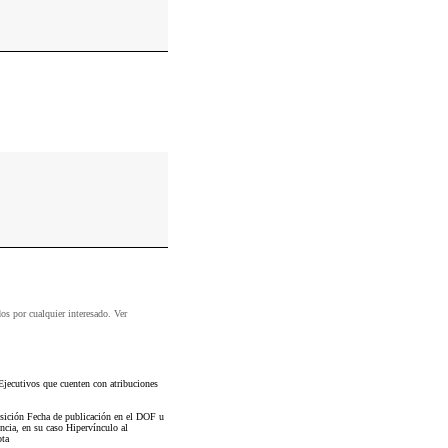
dos por cualquier interesado. Ver
Ejecutivos que cuenten con atribuciones
osición Fecha de publicación en el DOF u
ncia, en su caso Hipervínculo al
ota