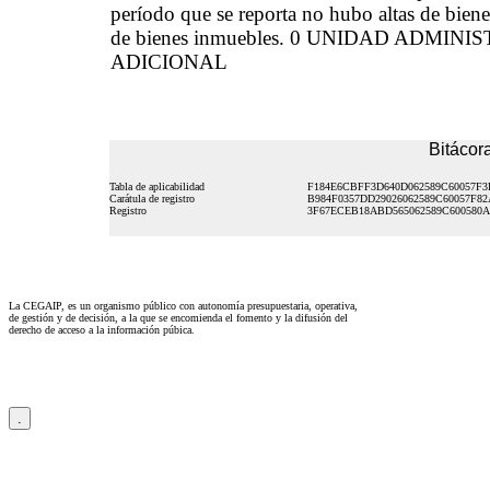
período que se reporta no hubo altas de biene
de bienes inmuebles. 0 UNIDAD ADMINIS
ADICIONAL
Bitácora
Tabla de aplicabilidad
F184E6CBFF3D640D062589C60057F3
Carátula de registro
B984F0357DD29026062589C60057F82
Registro
3F67ECEB18ABD565062589C600580
La CEGAIP, es un organismo público con autonomía presupuestaria, operativa,
de gestión y de decisión, a la que se encomienda el fomento y la difusión del
derecho de acceso a la información púbica.