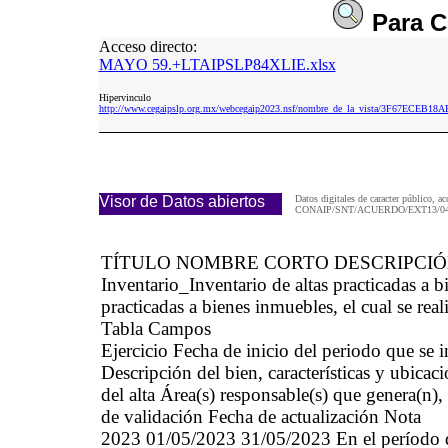
Para
C
Acceso directo:
MAYO 59.+LTAIPSLP84XLIE.xlsx
Hipervinculo
http://www.cegaipslp.org.mx/webcegaip2023.nsf/nombre_de_la_vista/3F67ECE
Visor de Datos abiertos
Datos digitales de caracter público, ac
CONAIP/SNT/ACUERDO/EXT13/04/
TÍTULO NOMBRE CORTO DESCRIPCI
Inventario_Inventario de altas practicadas 
practicadas a bienes inmuebles, el cual se real
Tabla Campos
Ejercicio Fecha de inicio del periodo que se
Descripción del bien, características y ubicaci
del alta Área(s) responsable(s) que genera(n),
de validación Fecha de actualización Nota
2023 01/05/2023 31/05/2023 En el período qu