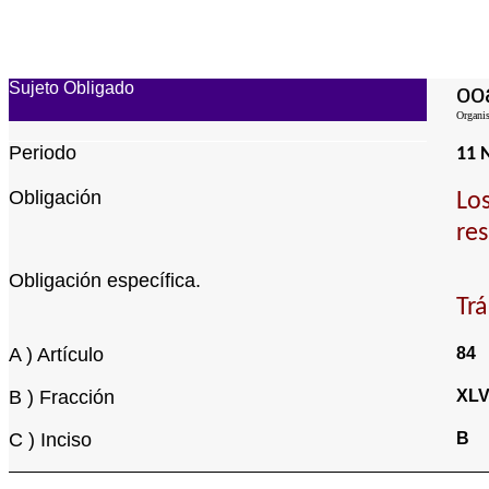
Sujeto Obligado
oo
Organis
Periodo
11 
Obligación
Los
res
Obligación específica.
Trá
A ) Artículo
84
B ) Fracción
XL
C ) Inciso
B