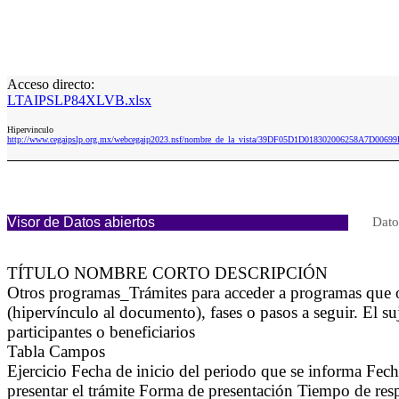
Acceso directo:
LTAIPSLP84XLVB.xlsx
Hipervinculo
http://www.cegaipslp.org.mx/webcegaip2023.nsf/nombre_de_la_vista/39DF05D1D018302006258A7D006
Visor de Datos abiertos
Dato
TÍTULO NOMBRE CORTO DESCRIPCIÓN
Otros programas_Trámites para acceder a programas que o
(hipervínculo al documento), fases o pasos a seguir. El s
participantes o beneficiarios
Tabla Campos
Ejercicio Fecha de inicio del periodo que se informa Fe
presentar el trámite Forma de presentación Tiempo de res