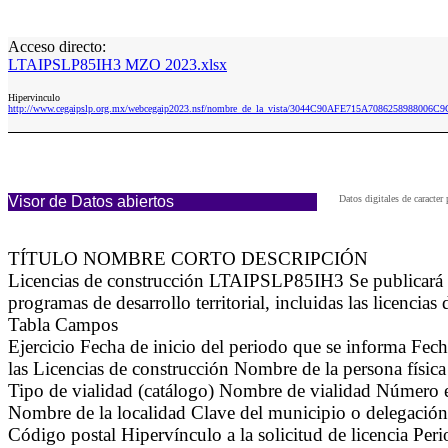
Acceso directo:
LTAIPSLP85IH3 MZO 2023.xlsx
Hipervinculo
http://www.cegaipslp.org.mx/webcegaip2023.nsf/nombre_de_la_vista/3044C90AFE715A708625898800
Visor de Datos abiertos
Datos digitales de caract
TÍTULO NOMBRE CORTO DESCRIPCIÓN
Licencias de construcción LTAIPSLP85IH3 Se publicará la
programas de desarrollo territorial, incluidas las licencias
Tabla Campos
Ejercicio Fecha de inicio del periodo que se informa Fec
las Licencias de construcción Nombre de la persona física
Tipo de vialidad (catálogo) Nombre de vialidad Número e
Nombre de la localidad Clave del municipio o delegación
Código postal Hipervínculo a la solicitud de licencia Peri