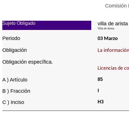
Comisión E
Sujeto Obligado
villa de arista
Villa de Arista
Periodo
03 Marzo
Obligación
La información 
Obligación específica.
Licencias de c
A ) Artículo
85
B ) Fracción
I
C ) Inciso
H3