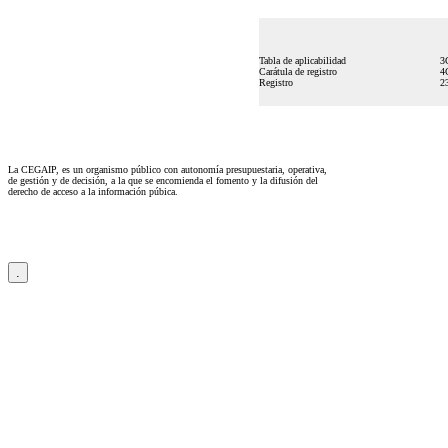
Tabla de aplicabilidad
3
Carátula de registro
4
Registro
2
La CEGAIP, es un organismo público con autonomía presupuestaria, operativa,
de gestión y de decisión, a la que se encomienda el fomento y la difusión del
derecho de acceso a la información púbica.