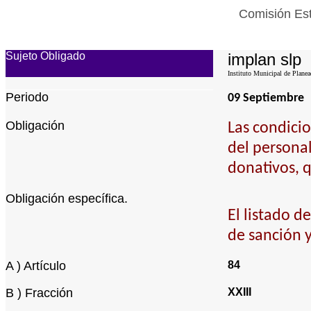
Comisión Est
Sujeto Obligado
implan slp
Instituto Municipal de Planea
Periodo
09 Septiembre
Obligación
Las condicio
del personal
donativos, q
Obligación específica.
El listado d
de sanción y
A ) Artículo
84
B ) Fracción
XXIII