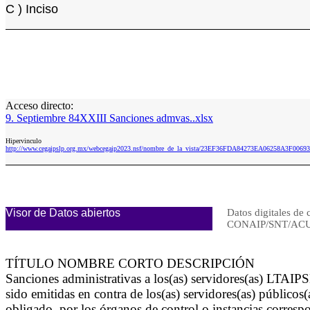
C ) Inciso
Acceso directo:
9. Septiembre 84XXIII Sanciones admvas..xlsx
Hipervinculo
http://www.cegaipslp.org.mx/webcegaip2023.nsf/nombre_de_la_vista/23EF36FDA84273EA06258A3F006932
Visor de Datos abiertos
Datos digitales de 
CONAIP/SNT/ACU
TÍTULO NOMBRE CORTO DESCRIPCIÓN
Sanciones administrativas a los(as) servidores(as) LTAIP
sido emitidas en contra de los(as) servidores(as) público
obligado, por los órganos de control o instancias corresp