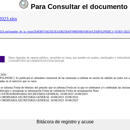
Para
Consultar
el documento
023.xlsx
ip2023.nsf/nombre_de_la_vista/1E4EB67A62AE1EA106258A07006F09E4/$File/LTAIPSLP85IIC1+JUlIO+2023.
Datos digitales de caracter público, accesibles en linea, que pueden ser usados, reutilizados y redistribui
CONAIP/SNT/ACUERDO/EXT13/04/2016-08
CIÓN
SLP85IIC1 Se publicará el calendario trimestral de las reuniones a celebrar en sesión de cabildo en todos los 
das en el ejercicio que se curse
 se informa Fecha de término del periodo que se informa Fecha en la que se celebraron y/o celebrarán las sesion
ublica(n) y actualizan la información Fecha de validación Fecha de actualización Nota
/2023 EXTRAORDINARIA SECRETARIA GENERAL 10/08/2023 10/08/2023
2023 ORDINARIA SECRETARIA GENERAL 10/08/2023 10/08/2023
2023 ORDINARIA SECRETARIA GENERAL 10/08/2023 10/08/2023
Bitácora de registro y acuse