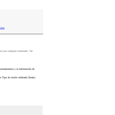
xlsx
dos por cualquier interesado. Ver
ayuntamientos y la información de
es Tipo de sesión celebrada Área(s)