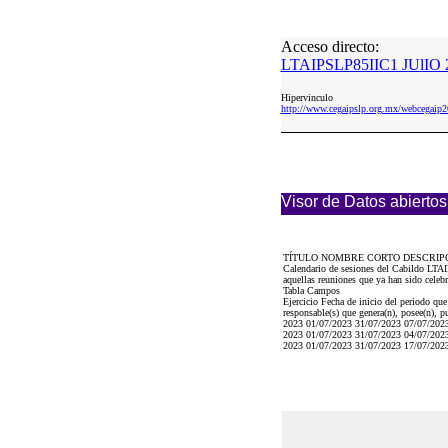
Acceso directo:
LTAIPSLP85IIC1 JUlIO 2
Hipervinculo
http://www.cegaipslp.org.mx/webcega
Visor de Datos abiertos
TÍTULO NOMBRE CORTO DESCRIP
Calendario de sesiones del Cabildo LTAIP
aquellas reuniones que ya han sido celebra
Tabla Campos
Ejercicio Fecha de inicio del periodo que
responsable(s) que genera(n), posee(n), p
2023 01/07/2023 31/07/2023 07/07
2023 01/07/2023 31/07/2023 04/07/
2023 01/07/2023 31/07/2023 17/07/