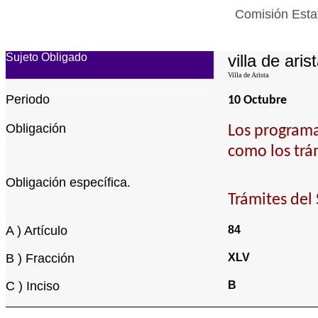
Comisión Estat
Sujeto Obligado
villa de aris
Villa de Arista
Periodo
10 Octubre
Obligación
Los programa
como los trá
Obligación específica.
Trámites del
A ) Artículo
84
B ) Fracción
XLV
C ) Inciso
B