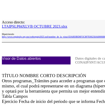
Acceso directo:
LTAIPSLP84XLVB OCTUBRE 2023.xlsx
Hipervinculo
http://www.cegaipslp.org.mx/webcegaip2023.nsf/nombre_de_la_vista/1DA0E0BD0F3C897E06258A60
Visor de Datos abiertos
Datos digitales de c
CONAIP/SNT/ACUE
TÍTULO NOMBRE CORTO DESCRIPCIÓN
Otros programas_Trámites para acceder a programas que 
mismo, el cual podrá representarse en un diagrama (hiperv
y optará por la herramienta que permita un mejor entendimi
Tabla Campos
Ejercicio Fecha de inicio del periodo que se informa Fe