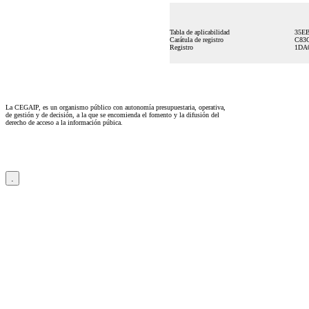
Tabla de aplicabilidad
35E
Carátula de registro
C83
Registro
1DA
La CEGAIP, es un organismo público con autonomía presupuestaria, operativa,
de gestión y de decisión, a la que se encomienda el fomento y la difusión del
derecho de acceso a la información púbica.