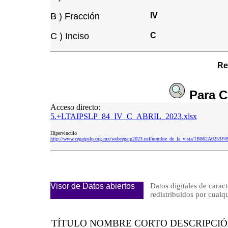
B ) Fracción
IV
C ) Inciso
C
Re
Para
C
Acceso directo:
5.+LTAIPSLP_84_IV_C_ABRIL_2023.xlsx
Hipervinculo
http://www.cegaipslp.org.mx/webcegaip2023.nsf/nombre_de_la_vista/1B862A02
Visor de Datos abiertos
Datos digitales de caract
redistribuidos por cu
TÍTULO NOMBRE CORTO DESCRIPCI