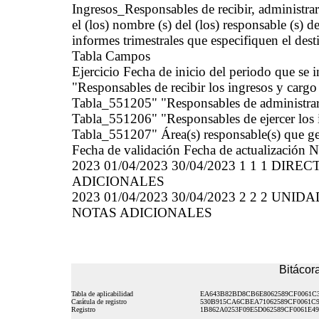
Ingresos_Responsables de recibir, administr
el (los) nombre (s) del (los) responsable (s) de
informes trimestrales que especifiquen el dest
Tabla Campos
Ejercicio Fecha de inicio del periodo que se
"Responsables de recibir los ingresos y cargo
Tabla_551205" "Responsables de administrar 
Tabla_551206" "Responsables de ejercer los 
Tabla_551207" Área(s) responsable(s) que gen
Fecha de validación Fecha de actualización N
2023 01/04/2023 30/04/2023 1 1 1 DIR
ADICIONALES
2023 01/04/2023 30/04/2023 2 2 2 UNID
NOTAS ADICIONALES
Bitácora
Tabla de aplicabilidad
EA643B82BD8CB6E8062589CF0061C
Carátula de registro
530B915CA6CBEA71062589CF0061C9
Registro
1B862A0253F09E5D062589CF0061E49