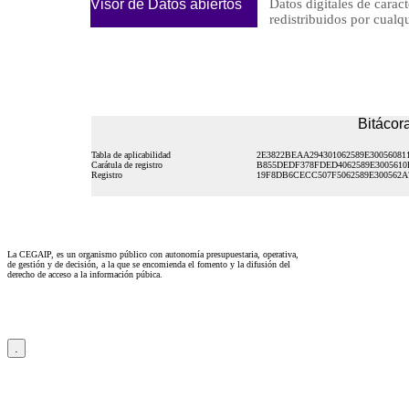
Visor de Datos abiertos
Datos digitales de caract
redistribuidos por cu
Bitácora
Tabla de aplicabilidad
2E3822BEAA294301062589E30056081
Carátula de registro
B855DEDF378FDED4062589E3005610
Registro
19F8DB6CECC507F5062589E300562A
La CEGAIP, es un organismo público con autonomía presupuestaria, operativa,
de gestión y de decisión, a la que se encomienda el fomento y la difusión del
derecho de acceso a la información púbica.