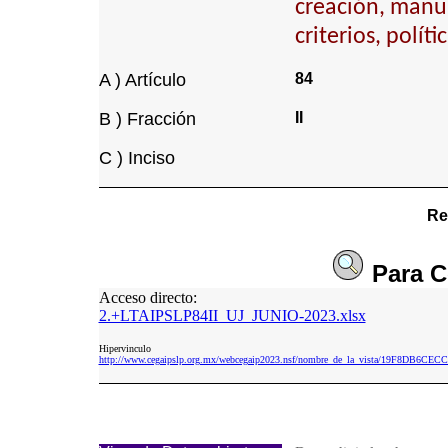
creación, manua
criterios, políti
A ) Artículo
84
B ) Fracción
II
C ) Inciso
Re
Para
C
Acceso directo:
2.+LTAIPSLP84II_UJ_JUNIO-2023.xlsx
Hipervinculo
http://www.cegaipslp.org.mx/webcegaip2023.nsf/nombre_de_la_vista/19F8DB6CE