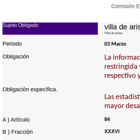
Comisión Es
Sujeto Obligado
villa de ari
Villa de Arista
Periodo
03 Marzo
Obligación
La informac
restringida
respectivo 
Obligación específica.
Las estadís
mayor desa
A ) Artículo
84
B ) Fracción
XXXVI