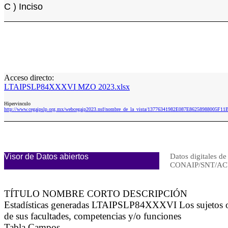
C ) Inciso
Acceso directo:
LTAIPSLP84XXXVI MZO 2023.xlsx
Hipervinculo
http://www.cegaipslp.org.mx/webcegaip2023.nsf/nombre_de_la_vista/13776341982E087E86258988005
Visor de Datos abiertos
Datos digitales de
CONAIP/SNT/AC
TÍTULO NOMBRE CORTO DESCRIPCIÓN
Estadísticas generadas LTAIPSLP84XXXVI Los sujetos obli
de sus facultades, competencias y/o funciones
Tabla Campos