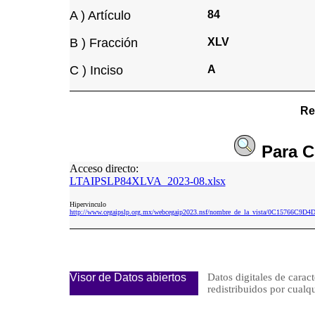
A ) Artículo
84
B ) Fracción
XLV
C ) Inciso
A
Re
Para
C
Acceso directo:
LTAIPSLP84XLVA_2023-08.xlsx
Hipervinculo
http://www.cegaipslp.org.mx/webcegaip2023.nsf/nombre_de_la_vista/0C15766C
Visor de Datos abiertos
Datos digitales de caract
redistribuidos por cu