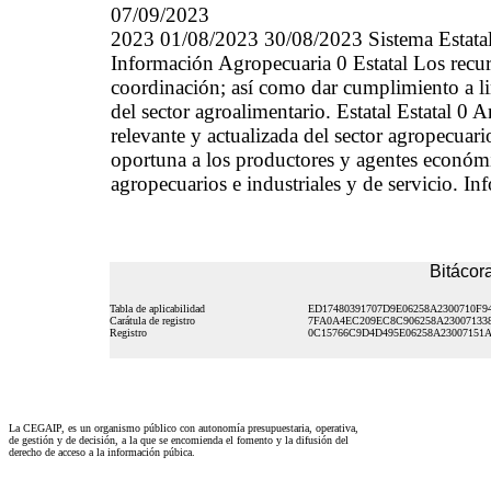
07/09/2023
2023 01/08/2023 30/08/2023 Sistema Estatal 
Información Agropecuaria 0 Estatal Los recurs
coordinación; así como dar cumplimiento a li
del sector agroalimentario. Estatal Estatal 0 
relevante y actualizada del sector agropecua
oportuna a los productores y agentes económi
agropecuarios e industriales y de servicio. I
Bitácora
Tabla de aplicabilidad
ED17480391707D9E06258A2300710F9
Carátula de registro
7FA0A4EC209EC8C906258A23007133
Registro
0C15766C9D4D495E06258A23007151
La CEGAIP, es un organismo público con autonomía presupuestaria, operativa,
de gestión y de decisión, a la que se encomienda el fomento y la difusión del
derecho de acceso a la información púbica.