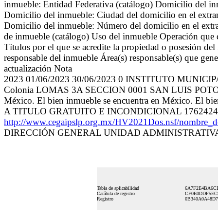
inmueble: Entidad Federativa (catálogo) Domicilio del in
Domicilio del inmueble: Ciudad del domicilio en el extran
Domicilio del inmueble: Número del domicilio en el extr
de inmueble (catálogo) Uso del inmueble Operación que da
Títulos por el que se acredite la propiedad o posesión d
responsable del inmueble Área(s) responsable(s) que gener
actualización Nota
2023 01/06/2023 30/06/2023 0 INSTITUTO MUNIC
Colonia LOMAS 3A SECCION 0001 SAN LUIS POTOSI 28
México. El bien inmueble se encuentra en México. El 
A TITULO GRATUITO E INCONDICIONAL 1762424
http://www.cegaipslp.org.mx/HV2021Dos.nsf/nombre
DIRECCIÓN GENERAL UNIDAD ADMINISTRATIVA 0
Tabla de aplicabilidad
6A7F2E4BA6CB
Carátula de registro
CF0E0DDF5EC9
Registro
0B340A0A48D7