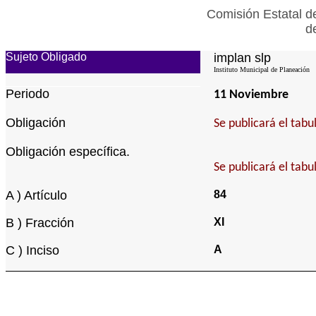
Comisión Estatal d
d
Sujeto Obligado
implan slp
Instituto Municipal de Planeación
Periodo
11 Noviembre
Obligación
Se publicará el tab
Obligación específica.
Se publicará el tab
A ) Artículo
84
B ) Fracción
XI
C ) Inciso
A