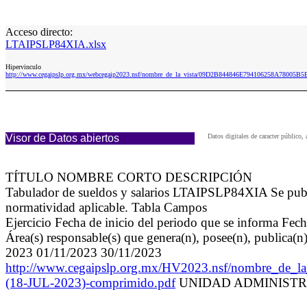
Acceso directo:
LTAIPSLP84XIA.xlsx
Hipervinculo
http://www.cegaipslp.org.mx/webcegaip2023.nsf/nombre_de_la_vista/09D2B844846E794106258A78005B
Visor de Datos abiertos
Datos digitales de caracter públic
TÍTULO NOMBRE CORTO DESCRIPCIÓN
Tabulador de sueldos y salarios LTAIPSLP84XIA Se public
normatividad aplicable. Tabla Campos
Ejercicio Fecha de inicio del periodo que se informa Fech
Área(s) responsable(s) que genera(n), posee(n), publica(n
2023 01/11/2023 30/11/2023
http://www.cegaipslp.org.mx/HV2023.nsf/nombre_
(18-JUL-2023)-comprimido.pdf
UNIDAD ADMINISTRAT