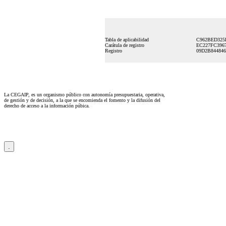
Tabla de aplicabilidad
C962BED325
Carátula de registro
EC227FC396
Registro
09D2B84484
La CEGAIP, es un organismo público con autonomía presupuestaria, operativa,
de gestión y de decisión, a la que se encomienda el fomento y la difusión del
derecho de acceso a la información púbica.