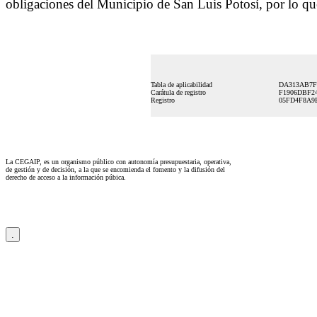
obligaciones del Municipio de San Luis Potosí, por lo que
Tabla de aplicabilidad
DA313AB7F
Carátula de registro
F1906DBF24
Registro
05FD4F8A9B
La CEGAIP, es un organismo público con autonomía presupuestaria, operativa,
de gestión y de decisión, a la que se encomienda el fomento y la difusión del
derecho de acceso a la información púbica.