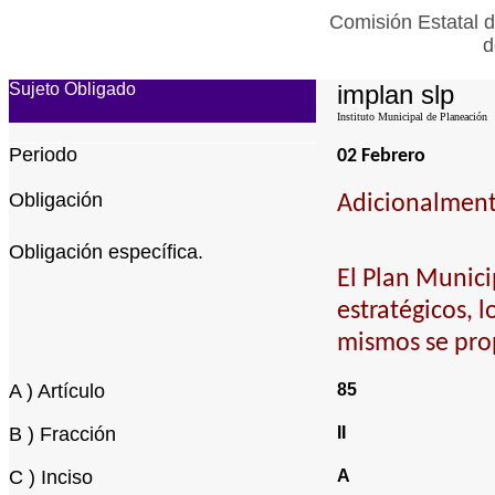
Comisión Estatal d
d
Sujeto Obligado
implan slp
Instituto Municipal de Planeación
Periodo
02 Febrero
Obligación
Adicionalmente
Obligación específica.
El Plan Munici
estratégicos, 
mismos se pr
A ) Artículo
85
B ) Fracción
II
C ) Inciso
A