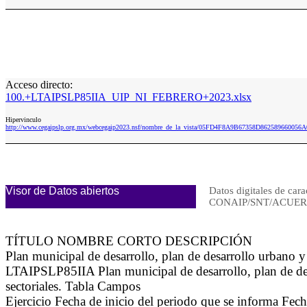
Acceso directo:
100.+LTAIPSLP85IIA_UIP_NI_FEBRERO+2023.xlsx
Hipervinculo
http://www.cegaipslp.org.mx/webcegaip2023.nsf/nombre_de_la_vista/05FD4F8A9B67358D8625896600
Visor de Datos abiertos
Datos digitales de cara
CONAIP/SNT/ACUERD
TÍTULO NOMBRE CORTO DESCRIPCIÓN
Plan municipal de desarrollo, plan de desarrollo urbano y 
LTAIPSLP85IIA Plan municipal de desarrollo, plan de desa
sectoriales. Tabla Campos
Ejercicio Fecha de inicio del periodo que se informa Fe