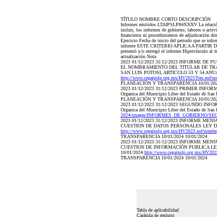
TÍTULO NOMBRE CORTO DESCRIPCIÓN
Informes emitidos LTAIPSLP84XXXV La relación de 
incluir, los informes de gobierno; labores o acti
financieros ni procedimientos de adjudicación dire
Ejercicio Fecha de inicio del periodo que se inf
informe ESTE CRITERIO APLICA A PARTIR DEL 01/0
presentó y/o entregó el informe Hipervínculo al d
actualización Nota
2023 01/12/2023 31/12/2023 INFORME D
EL NOMBRAMIENTO DEL TITULAR DE TRA
SAN LUIS POTOSI, ARTICULO 53 Y 54 ANUA
http://www.cegaipslp.org.mx/HV2021Tres
PLANEACIÓN Y TRANSPARENCIA 10/01/2024
2023 01/12/2023 31/12/2023 PRIMER I
Organica del Municipio Libre del Estado de Sa
PLANEACIÓN Y TRANSPARENCIA 10/01/2024
2023 01/12/2023 31/12/2023 SEGUNDO 
Organica del Municipio Libre del Estado de Sa
2024/images/INFORMES_DE_GOBIERNO/S
2023 01/12/2023 31/12/2023 INFORME 
CUESTION DE DATOS PERSONALES LEY DE
http://www.cegaipslp.org.mx/HV2023.nsf/
TRANSPARENCIA 10/01/2024 10/01/2024
2023 01/12/2023 31/12/2023 INFORME 
CUESTION DE INFORMACIÓN PUBLICA LEY
10/01/2024
http://www.cegaipslp.org.mx/HV2
TRANSPARENCIA 10/01/2024 10/01/2024
Tabla de aplicabilidad
Carátula de registro