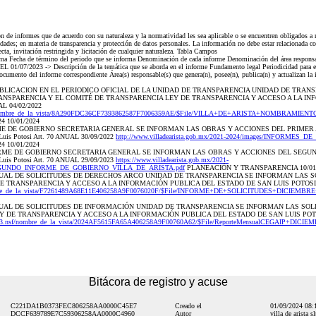
informes que de acuerdo con su naturaleza y la normatividad les sea aplicable o se encuentren obligados a re
vidades; en materia de transparencia y protección de datos personales. La información no debe estar relacionada 
cta, invitación restringida y licitación de cualquier naturaleza. Tabla Campos
orma Fecha de término del periodo que se informa Denominación de cada informe Denominación del área responsab
7/2023 -> Descripción de la temática que se aborda en el informe Fundamento legal Periodicidad para elab
ocumento del informe correspondiente Área(s) responsable(s) que genera(n), posee(n), publica(n) y actualizan l
E PUBLICACION EN EL PERIODICO OFICIAL DE LA UNIDAD DE TRANSPARENCIA UNIDAD DE TRA
NSPARENCIA Y EL COMITÉ DE TRANSPARENCIA LEY DE TRANSPARENCIA Y ACCESO A LA IN
L 04/02/2022
.nsf/nombre_de_la_vista/8A290FDC36CF7393862587F7006359AE/$File/VILLA+DE+ARISTA+NOMBRA
 10/01/2024
NFORME DE GOBIERNO SECRETARIA GENERAL SE INFORMAN LAS OBRAS Y ACCIONES DEL PRIMER
n Luis Potosi Art. 70 ANUAL 30/09/2022
http://www.villadearista.gob.mx/2021-2024/images/INFORME
 10/01/2024
INFORME DE GOBIERNO SECRETARIA GENERAL SE INFORMAN LAS OBRAS Y ACCIONES DEL SEGU
n Luis Potosi Art. 70 ANUAL 29/09/2023
https://www.villadearista.gob.mx/2021-
EGUNDO_INFORME_DE_GOBIERNO_VILLA_DE_ARISTA.pdf
PLANEACIÓN Y TRANSPARENCIA 10/01/2
MENSUAL DE SOLICITUDES DE DERECHOS ARCO UNIDAD DE TRANSPARENCIA SE INFORMAN LAS 
 TRANSPARENCIA Y ACCESO A LA INFORMACIÓN PUBLICA DEL ESTADO DE SAN LUIS POTOSI, 
nombre_de_la_vista/F7261489A68E11E406258A9F0076020F/$File/INFORME+DE+SOLICITUDES+DICIEMBRE
MENSUAL DE SOLICITUDES DE INFORMACIÓN UNIDAD DE TRANSPARENCIA SE INFORMAN LAS SOL
 DE TRANSPARENCIA Y ACCESO A LA INFORMACIÓN PUBLICA DEL ESTADO DE SAN LUIS POTO
023.nsf/nombre_de_la_vista/2024AF5615FA65A406258A9F00760A62/$File/ReporteMensualCEGAIP+DICIE
Bitácora de registro y acuse
C221DA1B0373FEC806258AA0000C45E7
Creado el
01/09/2024 08
DCCF639789E7C59306258AA0000C4960
Autor
villa de arista s