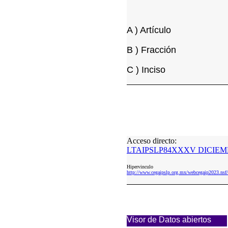
A ) Artículo
B ) Fracción
C ) Inciso
Acceso directo:
LTAIPSLP84XXXV DICIEMB
Hipervinculo
http://www.cegaipslp.org.mx/webcegaip202
Visor de Datos abiertos