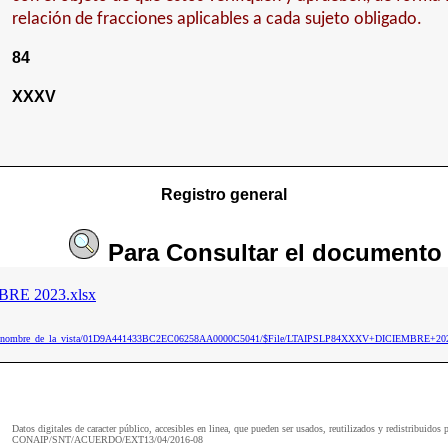
relación de fracciones aplicables a cada sujeto obligado.
84
XXXV
Registro general
Para
Consultar
el documento
RE 2023.xlsx
3.nsf/nombre_de_la_vista/01D9A441433BC2EC06258AA0000C5041/$File/LTAIPSLP84XXXV+DICIEMBRE+202
Datos digitales de caracter público, accesibles en linea, que pueden ser usados, reutilizados y redistribuidos 
CONAIP/SNT/ACUERDO/EXT13/04/2016-08