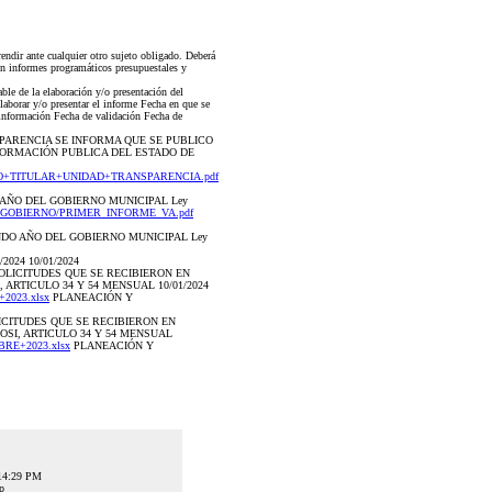
ndir ante cualquier otro sujeto obligado. Deberá
con informes programáticos presupuestales y
le de la elaboración y/o presentación del
orar y/o presentar el informe Fecha en que se
a información Fecha de validación Fecha de
NSPARENCIA SE INFORMA QUE SE PUBLICO
FORMACIÓN PUBLICA DEL ESTADO DE
MIENTO+TITULAR+UNIDAD+TRANSPARENCIA.pdf
 AÑO DEL GOBIERNO MUNICIPAL Ley
S_DE_GOBIERNO/PRIMER_INFORME_VA.pdf
NDO AÑO DEL GOBIERNO MUNICIPAL Ley
024 10/01/2024
SOLICITUDES QUE SE RECIBIERON EN
ARTICULO 34 Y 54 MENSUAL 10/01/2024
+2023.xlsx
PLANEACIÓN Y
ICITUDES QUE SE RECIBIERON EN
SI, ARTICULO 34 Y 54 MENSUAL
MBRE+2023.xlsx
PLANEACIÓN Y
:14:29 PM
lp