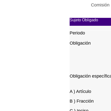
Comisión 
Sujeto Obligado
Periodo
Obligación
Obligación específic
A ) Artículo
B ) Fracción
C ) Inciso