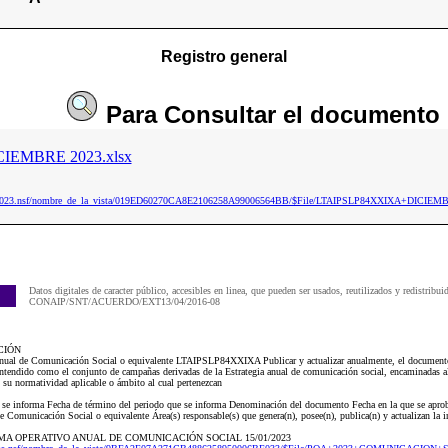
Registro general
Para
Consultar
el documento
IEMBRE 2023.xlsx
aip2023.nsf/nombre_de_la_vista/019ED60270CA8E2106258A99006564BB/$File/LTAIPSLP84XXIXA+DICIEM
Datos digitales de caracter público, accesibles en linea, que pueden ser usados, reutilizados y redistribui
CONAIP/SNT/ACUERDO/EXT13/04/2016-08
CIÓN
Anual de Comunicación Social o equivalente LTAIPSLP84XXIXA Publicar y actualizar anualmente, el documento 
ntendido como el conjunto de campañas derivadas de la Estrategia anual de comunicación social, encaminadas al
 su normatividad aplicable o ámbito al cual pertenezcan
ue se informa Fecha de término del periodo que se informa Denominación del documento Fecha en la que se ap
 Comunicación Social o equivalente Área(s) responsable(s) que genera(n), posee(n), publica(n) y actualizan la 
GRAMA OPERATIVO ANUAL DE COMUNICACIÓN SOCIAL 15/01/2023