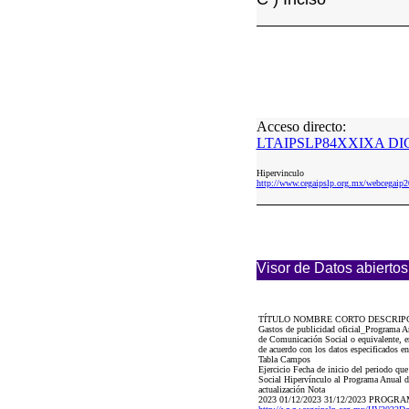
Acceso directo:
LTAIPSLP84XXIXA DIC
Hipervinculo
http://www.cegaipslp.org.mx/webceg
Visor de Datos abiertos
TÍTULO NOMBRE CORTO DESCRIP
Gastos de publicidad oficial_Programa 
de Comunicación Social o equivalente, e
de acuerdo con los datos especificados en
Tabla Campos
Ejercicio Fecha de inicio del periodo q
Social Hipervínculo al Programa Anual de
actualización Nota
2023 01/12/2023 31/12/2023 PRO