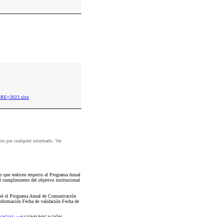
BRE+2023.xlsx
dos por cualquier interesado. Ver
que realicen respecto al Programa Anual
 cumplimiento del objetivo institucional
robó el Programa Anual de Comunicación
información Fecha de validación Fecha de