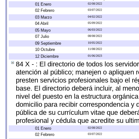
01 Enero
02/08/2022
02 Febrero
03/07/2022
03 Marzo
04/02/2022
04 Abril
05/09/2022
05 Mayo
06/03/2022
07 Julio
08/08/2022
09 Septiembre
10/05/2022
10 Octubre
11/08/2022
12 Diciembre
01/06/2023
84 X - : El directorio de todos los servi
atención al público; manejen o apliquen r
presten servicios profesionales bajo el 
base. El directorio deberá incluir, al m
nivel del puesto en la estructura orgánica
domicilio para recibir correspondencia y d
pública de su currículum vitae que deberá
profesional y cédula que acredite su ulti
01 Enero
02/08/2022
02 Febrero
03/07/2022