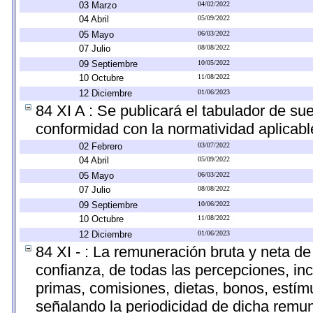
03 Marzo
04/02/2022
04 Abril
05/09/2022
05 Mayo
06/03/2022
07 Julio
08/08/2022
09 Septiembre
10/05/2022
10 Octubre
11/08/2022
12 Diciembre
01/06/2023
84 XI A : Se publicará el tabulador de su
conformidad con la normatividad aplicabl
02 Febrero
03/07/2022
04 Abril
05/09/2022
05 Mayo
06/03/2022
07 Julio
08/08/2022
09 Septiembre
10/06/2022
10 Octubre
11/08/2022
12 Diciembre
01/06/2023
84 XI - : La remuneración bruta y neta de
confianza, de todas las percepciones, inc
primas, comisiones, dietas, bonos, estí
señalando la periodicidad de dicha remu