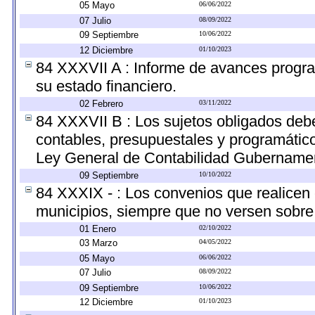
05 Mayo
06/06/2022
07 Julio
08/09/2022
09 Septiembre
10/06/2022
12 Diciembre
01/10/2023
84 XXXVII A : Informe de avances progra
su estado financiero.
02 Febrero
03/11/2022
84 XXXVII B : Los sujetos obligados debe
contables, presupuestales y programático
Ley General de Contabilidad Gubernamen
09 Septiembre
10/10/2022
84 XXXIX - : Los convenios que realicen 
municipios, siempre que no versen sobre 
01 Enero
02/10/2022
03 Marzo
04/05/2022
05 Mayo
06/06/2022
07 Julio
08/09/2022
09 Septiembre
10/06/2022
12 Diciembre
01/10/2023