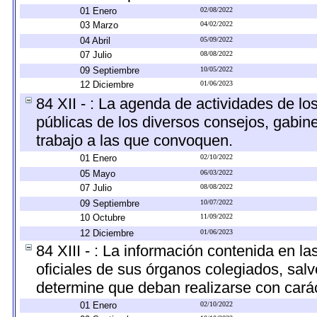
01 Enero
02/08/2022
03 Marzo
04/02/2022
04 Abril
05/09/2022
07 Julio
08/08/2022
09 Septiembre
10/05/2022
12 Diciembre
01/06/2023
84 XII - : La agenda de actividades de lo
públicas de los diversos consejos, gabine
trabajo a las que convoquen.
01 Enero
02/10/2022
05 Mayo
06/03/2022
07 Julio
08/08/2022
09 Septiembre
10/07/2022
10 Octubre
11/09/2022
12 Diciembre
01/06/2023
84 XIII - : La información contenida en l
oficiales de sus órganos colegiados, salv
determine que deban realizarse con cará
01 Enero
02/10/2022