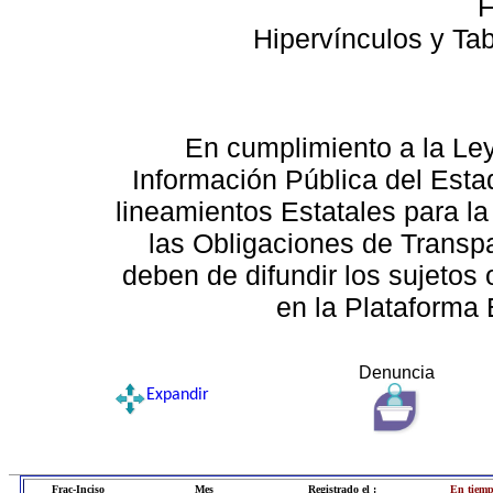
F
Hipervínculos y Ta
En cumplimiento a la Le
Información Pública del Esta
lineamientos Estatales para la
las Obligaciones de Transp
deben de difundir los sujetos 
en la Plataforma 
Denuncia
Expandir
Frac-Inciso
Mes
Registrado el :
En tiemp