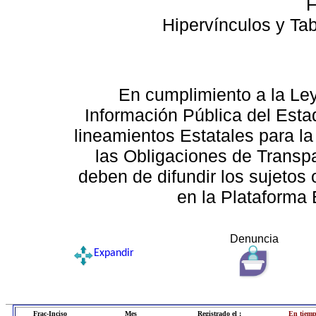
F
Hipervínculos y Ta
En cumplimiento a la Le
Información Pública del Esta
lineamientos Estatales para la
las Obligaciones de Transp
deben de difundir los sujetos 
en la Plataforma 
Denuncia
Expandir
Frac-Inciso
Mes
Registrado el :
En tiemp