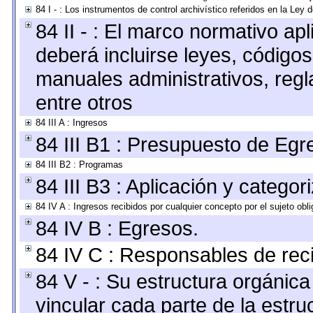
84 I - : Los instrumentos de control archivístico referidos en la Ley
84 II - : El marco normativo apl
deberá incluirse leyes, código
manuales administrativos, regla
entre otros
84 III A : Ingresos
84 III B1 : Presupuesto de Egr
84 III B2 : Programas
84 III B3 : Aplicación y catego
84 IV A : Ingresos recibidos por cualquier concepto por el sujeto obl
84 IV B : Egresos.
84 IV C : Responsables de recib
84 V - : Su estructura orgánic
vincular cada parte de la estruc