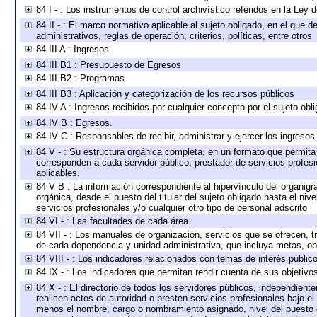
84 I - : Los instrumentos de control archivístico referidos en la Ley
84 II - : El marco normativo aplicable al sujeto obligado, en el que
administrativos, reglas de operación, criterios, políticas, entre otros
84 III A : Ingresos
84 III B1 : Presupuesto de Egresos
84 III B2 : Programas
84 III B3 : Aplicación y categorización de los recursos públicos
84 IV A : Ingresos recibidos por cualquier concepto por el sujeto obl
84 IV B : Egresos.
84 IV C : Responsables de recibir, administrar y ejercer los ingresos
84 V - : Su estructura orgánica completa, en un formato que permita 
corresponden a cada servidor público, prestador de servicios profes
aplicables.
84 V B : La información correspondiente al hipervínculo del organigra
orgánica, desde el puesto del titular del sujeto obligado hasta el ni
servicios profesionales y/o cualquier otro tipo de personal adscrito
84 VI - : Las facultades de cada área.
84 VII - : Los manuales de organización, servicios que se ofrecen, 
de cada dependencia y unidad administrativa, que incluya metas, obj
84 VIII - : Los indicadores relacionados con temas de interés públi
84 IX - : Los indicadores que permitan rendir cuenta de sus objetivo
84 X - : El directorio de todos los servidores públicos, independien
realicen actos de autoridad o presten servicios profesionales bajo el
menos el nombre, cargo o nombramiento asignado, nivel del puesto en