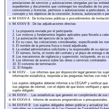
prestaciones de servicios y autorizaciones otorgadas por las entida
expedientes y documentos que contengan los resultados de los proce
concesiones y licencias, permisos o autorizaciones a particulares, la
concepto y los objetivos de la concesión, licencia, autorización o pe
84 XXXIV A : De licitaciones públicas o procedimientos de invitación 
84 XXXIV B : De las adjudicaciones directas:
1. La propuesta enviada por el participante.
2. Los motivos y fundamentos legales aplicados para llevarla a cabo
3. La autorización del ejercicio de la opción.
4. En su caso, las cotizaciones consideradas, especificando los no
5. El nombre de la persona física o moral adjudicada.
6. La unidad administrativa solicitante y la responsable de su ejecuc
7. El número, fecha, el monto del contrato y el plazo de entrega o de
8. Los mecanismos de vigilancia y supervisión, incluyendo, en su c
9. Los informes de avance sobre las obras o servicios contratados.
10. El convenio de terminación.
11. El finiquito
84 XXXV - : Los informes que por disposición legal generen los suje
información estadística, responda a las preguntas hechas con más fr
Los sujetos obligados deberán informar a la CEGAIP y verificar que 
sus páginas de internet, con el objeto de que éstos verifiquen y apr
sujeto obligado.
84 XXXVI - : Las estadísticas que generen en cumplimiento de sus 
84 XXXVII A : Informe de avances programáticos o presupuestales, 
84 XXXVII B : Los sujetos obligados deben publicar y actualizar lo
aplicables en cumplimiento de la Ley General de Contabilidad Gube