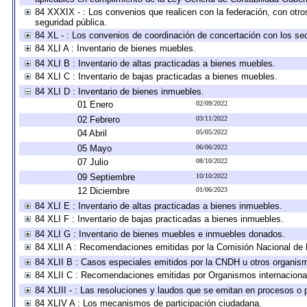
84 XXXIX - : Los convenios que realicen con la federación, con otr
seguridad pública.
84 XL - : Los convenios de coordinación de concertación con los sec
84 XLI A : Inventario de bienes muebles.
84 XLI B : Inventario de altas practicadas a bienes muebles.
84 XLI C : Inventario de bajas practicadas a bienes muebles.
84 XLI D : Inventario de bienes inmuebles.
01 Enero
02/09/2022
02 Febrero
03/11/2022
04 Abril
05/05/2022
05 Mayo
06/06/2022
07 Julio
08/10/2022
09 Septiembre
10/10/2022
12 Diciembre
01/06/2023
84 XLI E : Inventario de altas practicadas a bienes inmuebles.
84 XLI F : Inventario de bajas practicadas a bienes inmuebles.
84 XLI G : Inventario de bienes muebles e inmuebles donados.
84 XLII A : Recomendaciones emitidas por la Comisión Nacional d
84 XLII B : Casos especiales emitidos por la CNDH u otros organis
84 XLII C : Recomendaciones emitidas por Organismos internaciona
84 XLIII - : Las resoluciones y laudos que se emitan en procesos o 
84 XLIV A : Los mecanismos de participación ciudadana.