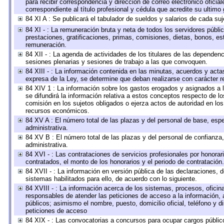
para recibir correspondencia y dirección de correo electrónico oficia
correspondiente al título profesional y cédula que acredite su ultimo
84 XI A : Se publicará el tabulador de sueldos y salarios de cada su
84 XI - : La remuneración bruta y neta de todos los servidores públ
prestaciones, gratificaciones, primas, comisiones, dietas, bonos, e
remuneración.
84 XII - : La agenda de actividades de los titulares de las dependen
sesiones plenarias y sesiones de trabajo a las que convoquen.
84 XIII - : La información contenida en las minutas, acuerdos y acta
expresa de la Ley, se determine que deban realizarse con carácter r
84 XIV 1 : La información sobre los gastos erogados y asignados a 
se difundirá la información relativa a estos conceptos respecto de
comisión en los sujetos obligados o ejerza actos de autoridad en lo
recursos económicos.
84 XV A : El número total de las plazas y del personal de base, espe
administrativa.
84 XV B : El número total de las plazas y del personal de confianza,
administrativa.
84 XVI - : Las contrataciones de servicios profesionales por honorar
contratados, el monto de los honorarios y el periodo de contratación.
84 XVII - : La información en versión pública de las declaraciones, de
sistemas habilitados para ello, de acuerdo con lo siguiente.
84 XVIII - : La información acerca de los sistemas, procesos, oficina
responsables de atender las peticiones de acceso a la información, 
públicos; asimismo el nombre, puesto, domicilio oficial, teléfono y d
peticiones de acceso
84 XIX - : Las convocatorias a concursos para ocupar cargos públic