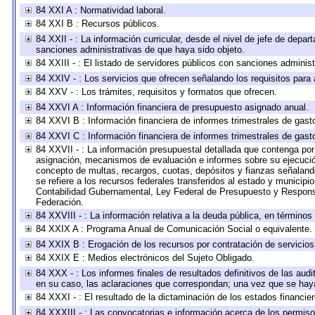
84 XXI A : Normatividad laboral.
84 XXI B : Recursos públicos.
84 XXII - : La información curricular, desde el nivel de jefe de depar
sanciones administrativas de que haya sido objeto.
84 XXIII - : El listado de servidores públicos con sanciones administ
84 XXIV - : Los servicios que ofrecen señalando los requisitos para 
84 XXV - : Los trámites, requisitos y formatos que ofrecen.
84 XXVI A : Información financiera de presupuesto asignado anual.
84 XXVI B : Información financiera de informes trimestrales de gast
84 XXVI C : Información financiera de informes trimestrales de gast
84 XXVII - : La información presupuestal detallada que contenga por 
asignación, mecanismos de evaluación e informes sobre su ejecución
concepto de multas, recargos, cuotas, depósitos y fianzas señalando 
se refiere a los recursos federales transferidos al estado y municip
Contabilidad Gubernamental, Ley Federal de Presupuesto y Responsa
Federación.
84 XXVIII - : La información relativa a la deuda pública, en términos
84 XXIX A : Programa Anual de Comunicación Social o equivalente.
84 XXIX B : Erogación de los recursos por contratación de servicios 
84 XXIX E : Medios electrónicos del Sujeto Obligado.
84 XXX - : Los informes finales de resultados definitivos de las audi
en su caso, las aclaraciones que correspondan; una vez que se hay
84 XXXI - : El resultado de la dictaminación de los estados financier
84 XXXIII - : Las convocatorias e información acerca de los permisos