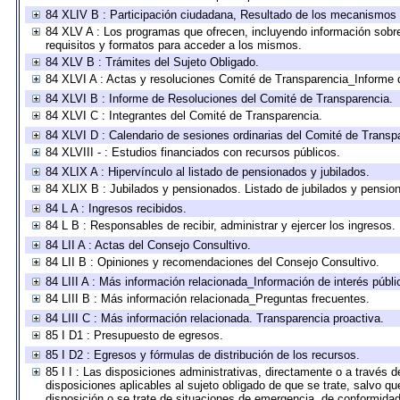
84 XLIV B : Participación ciudadana, Resultado de los mecanismos d
84 XLV A : Los programas que ofrecen, incluyendo información sobre 
requisitos y formatos para acceder a los mismos.
84 XLV B : Trámites del Sujeto Obligado.
84 XLVI A : Actas y resoluciones Comité de Transparencia_Informe 
84 XLVI B : Informe de Resoluciones del Comité de Transparencia.
84 XLVI C : Integrantes del Comité de Transparencia.
84 XLVI D : Calendario de sesiones ordinarias del Comité de Transp
84 XLVIII - : Estudios financiados con recursos públicos.
84 XLIX A : Hipervínculo al listado de pensionados y jubilados.
84 XLIX B : Jubilados y pensionados. Listado de jubilados y pensio
84 L A : Ingresos recibidos.
84 L B : Responsables de recibir, administrar y ejercer los ingresos.
84 LII A : Actas del Consejo Consultivo.
84 LII B : Opiniones y recomendaciones del Consejo Consultivo.
84 LIII A : Más información relacionada_Información de interés públi
84 LIII B : Más información relacionada_Preguntas frecuentes.
84 LIII C : Más información relacionada. Transparencia proactiva.
85 I D1 : Presupuesto de egresos.
85 I D2 : Egresos y fórmulas de distribución de los recursos.
85 I I : Las disposiciones administrativas, directamente o a través 
disposiciones aplicables al sujeto obligado de que se trate, salvo q
disposición o se trate de situaciones de emergencia, de conformida