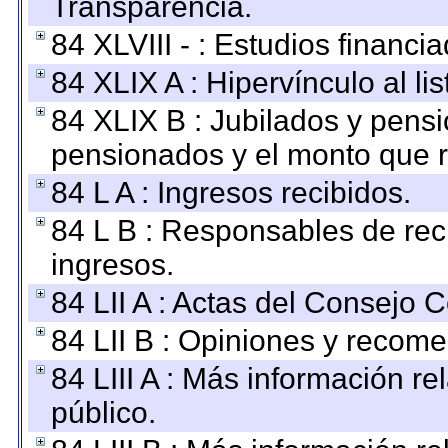
Transparencia.
84 XLVIII - : Estudios financi
84 XLIX A : Hipervínculo al l
84 XLIX B : Jubilados y pensi
pensionados y el monto que 
84 L A : Ingresos recibidos.
84 L B : Responsables de recib
ingresos.
84 LII A : Actas del Consejo C
84 LII B : Opiniones y recom
84 LIII A : Más información r
público.