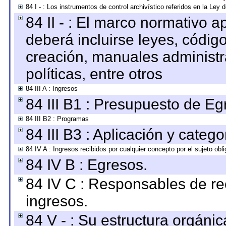
84 I - : Los instrumentos de control archivístico referidos en la Ley
84 II - : El marco normativo a
deberá incluirse leyes, códig
creación, manuales administrat
políticas, entre otros
84 III A : Ingresos
84 III B1 : Presupuesto de E
84 III B2 : Programas
84 III B3 : Aplicación y categ
84 IV A : Ingresos recibidos por cualquier concepto por el sujeto obl
84 IV B : Egresos.
84 IV C : Responsables de reci
ingresos.
84 V - : Su estructura orgáni