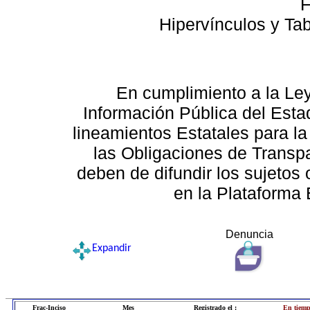
F
Hipervínculos y Ta
En cumplimiento a la Le
Información Pública del Esta
lineamientos Estatales para la
las Obligaciones de Transp
deben de difundir los sujetos 
en la Plataforma 
Denuncia
Expandir
Frac-Inciso
Mes
Registrado el :
En tiemp