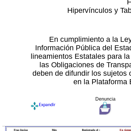
F
Hipervínculos y Ta
En cumplimiento a la Le
Información Pública del Esta
lineamientos Estatales para la
las Obligaciones de Transp
deben de difundir los sujetos 
en la Plataforma 
Denuncia
Expandir
Frac-Inciso
Mes
Registrado el :
En tiemp