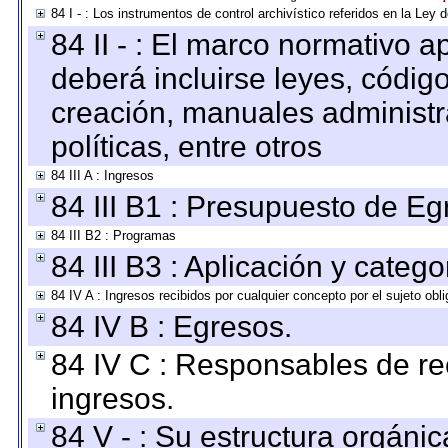
84 I - : Los instrumentos de control archivístico referidos en la Ley
84 II - : El marco normativo a
deberá incluirse leyes, códig
creación, manuales administrat
políticas, entre otros
84 III A : Ingresos
84 III B1 : Presupuesto de E
84 III B2 : Programas
84 III B3 : Aplicación y categ
84 IV A : Ingresos recibidos por cualquier concepto por el sujeto obl
84 IV B : Egresos.
84 IV C : Responsables de reci
ingresos.
84 V - : Su estructura orgáni