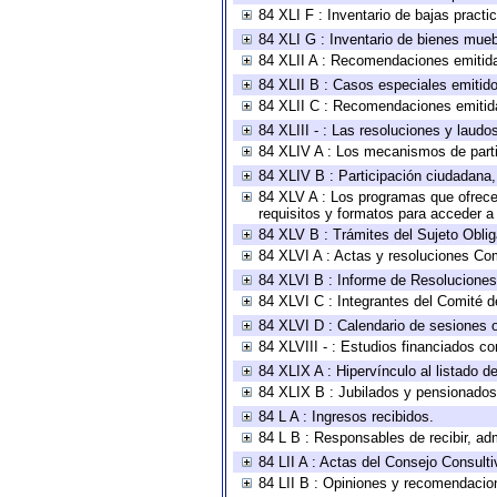
84 XLI F : Inventario de bajas pract
84 XLI G : Inventario de bienes mue
84 XLII A : Recomendaciones emitid
84 XLII B : Casos especiales emitid
84 XLII C : Recomendaciones emitid
84 XLIII - : Las resoluciones y laud
84 XLIV A : Los mecanismos de parti
84 XLIV B : Participación ciudadana
84 XLV A : Los programas que ofrecen
requisitos y formatos para acceder 
84 XLV B : Trámites del Sujeto Obli
84 XLVI A : Actas y resoluciones Co
84 XLVI B : Informe de Resoluciones
84 XLVI C : Integrantes del Comité d
84 XLVI D : Calendario de sesiones o
84 XLVIII - : Estudios financiados co
84 XLIX A : Hipervínculo al listado d
84 XLIX B : Jubilados y pensionados
84 L A : Ingresos recibidos.
84 L B : Responsables de recibir, adm
84 LII A : Actas del Consejo Consulti
84 LII B : Opiniones y recomendacio