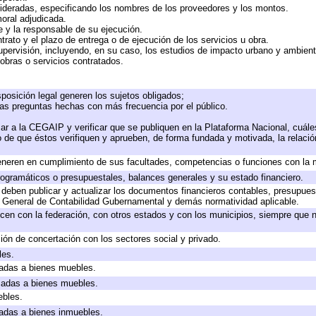
sideradas, especificando los nombres de los proveedores y los montos.
moral adjudicada.
te y la responsable de su ejecución.
trato y el plazo de entrega o de ejecución de los servicios u obra.
upervisión, incluyendo, en su caso, los estudios de impacto urbano y ambien
obras o servicios contratados.
posición legal generen los sujetos obligados;
las preguntas hechas con más frecuencia por el público.
ar a la CEGAIP y verificar que se publiquen en la Plataforma Nacional, cuále
to de que éstos verifiquen y aprueben, de forma fundada y motivada, la relaci
eneren en cumplimiento de sus facultades, competencias o funciones con la 
ogramáticos o presupuestales, balances generales y su estado financiero.
deben publicar y actualizar los documentos financieros contables, presupues
y General de Contabilidad Gubernamental y demás normatividad aplicable.
cen con la federación, con otros estados y con los municipios, siempre que 
ión de concertación con los sectores social y privado.
les.
icadas a bienes muebles.
icadas a bienes muebles.
ebles.
icadas a bienes inmuebles.