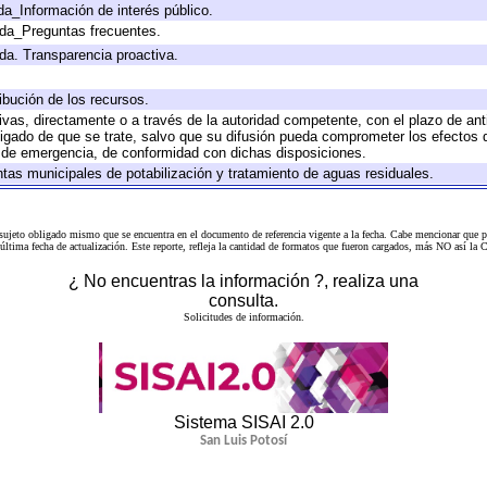
da_Información de interés público.
ada_Preguntas frecuentes.
ada. Transparencia proactiva.
ibución de los recursos.
tivas, directamente o a través de la autoridad competente, con el plazo de an
bligado de que se trate, salvo que su difusión pueda comprometer los efectos 
s de emergencia, de conformidad con dichas disposiciones.
antas municipales de potabilización y tratamiento de aguas residuales.
 sujeto obligado mismo que se encuentra en el
documento de referencia
vigente a la fecha. Cabe mencionar que p
a última fecha de actualización. Este reporte, refleja la cantidad de formatos que fueron cargados, más NO así
¿ No encuentras la información ?, realiza una
consulta.
Solicitudes de información.
Sistema SISAI 2.0
San Luis Potosí