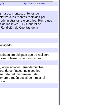
VO
Liga Directa al formato
s, usos, montos, criterios de
lativa a los montos recibidos por
administrarlos y ejercerlos. Por lo que
as de las leyes: Ley General de
 Rendición de Cuentas de la
 obligado.
cada sujeto obligado que se realicen,
 caso hubieren sido promovidos.
a, adquisiciones, arrendamientos,
s, datos finales incluidos los
e trate del otorgamiento de
bre o razón social del titular, el
ncia.