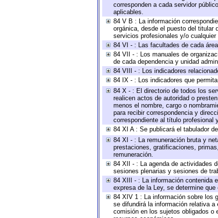
corresponden a cada servidor público
aplicables.
84 V B : La información correspondien
orgánica, desde el puesto del titular
servicios profesionales y/o cualquier 
84 VI - : Las facultades de cada área
84 VII - : Los manuales de organizac
de cada dependencia y unidad adminis
84 VIII - : Los indicadores relacion
84 IX - : Los indicadores que permita
84 X - : El directorio de todos los s
realicen actos de autoridad o presten
menos el nombre, cargo o nombramient
para recibir correspondencia y direcc
correspondiente al título profesional
84 XI A : Se publicará el tabulador d
84 XI - : La remuneración bruta y ne
prestaciones, gratificaciones, prima
remuneración.
84 XII - : La agenda de actividades d
sesiones plenarias y sesiones de tra
84 XIII - : La información contenida
expresa de la Ley, se determine que 
84 XIV 1 : La información sobre los
se difundirá la información relativa
comisión en los sujetos obligados o 