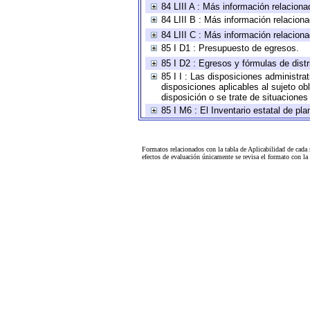
84 LIII A : Más información relaciona
84 LIII B : Más información relacion
84 LIII C : Más información relacion
85 I D1 : Presupuesto de egresos.
85 I D2 : Egresos y fórmulas de distr
85 I I : Las disposiciones administra
disposiciones aplicables al sujeto o
disposición o se trate de situacione
85 I M6 : El Inventario estatal de pl
Formatos relacionados con la tabla de Aplicabilidad de cada
efectos de evaluación únicamente se revisa el formato con l