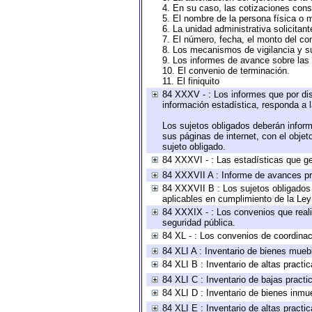
4. En su caso, las cotizaciones con
5. El nombre de la persona física o 
6. La unidad administrativa solicitan
7. El número, fecha, el monto del con
8. Los mecanismos de vigilancia y s
9. Los informes de avance sobre las 
10. El convenio de terminación.
11. El finiquito
84 XXXV - : Los informes que por dis
información estadística, responda a 
Los sujetos obligados deberán inform
sus páginas de internet, con el obje
sujeto obligado.
84 XXXVI - : Las estadísticas que g
84 XXXVII A : Informe de avances pr
84 XXXVII B : Los sujetos obligados 
aplicables en cumplimiento de la Le
84 XXXIX - : Los convenios que reali
seguridad pública.
84 XL - : Los convenios de coordinac
84 XLI A : Inventario de bienes mueb
84 XLI B : Inventario de altas pract
84 XLI C : Inventario de bajas pract
84 XLI D : Inventario de bienes inmu
84 XLI E : Inventario de altas pract