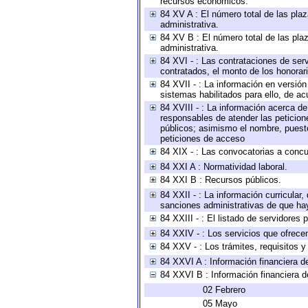
recursos económicos.
84 XV A : El número total de las plaz
administrativa.
84 XV B : El número total de las plaz
administrativa.
84 XVI - : Las contrataciones de serv
contratados, el monto de los honorari
84 XVII - : La información en versión
sistemas habilitados para ello, de ac
84 XVIII - : La información acerca de
responsables de atender las peticion
públicos; asimismo el nombre, puesto,
peticiones de acceso
84 XIX - : Las convocatorias a concu
84 XXI A : Normatividad laboral.
84 XXI B : Recursos públicos.
84 XXII - : La información curricular,
sanciones administrativas de que hay
84 XXIII - : El listado de servidores
84 XXIV - : Los servicios que ofrecen
84 XXV - : Los trámites, requisitos 
84 XXVI A : Información financiera d
84 XXVI B : Información financiera d
02 Febrero
05 Mayo