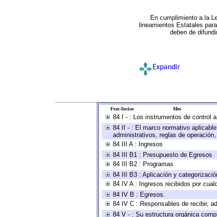
En cumplimiento a la L
lineamientos Estatales par
deben de difundi
Expandir
Frac-Inciso
Mes
84 I - : Los instrumentos de control 
84 II - : El marco normativo aplicabl
administrativos, reglas de operación, c
84 III A : Ingresos
84 III B1 : Presupuesto de Egresos
84 III B2 : Programas
84 III B3 : Aplicación y categorizaci
84 IV A : Ingresos recibidos por cual
84 IV B : Egresos.
84 IV C : Responsables de recibir, ad
84 V - : Su estructura orgánica compl