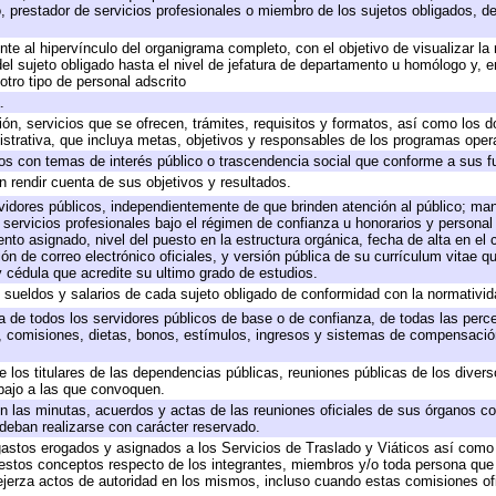
, prestador de servicios profesionales o miembro de los sujetos obligados, d
te al hipervínculo del organigrama completo, con el objetivo de visualizar la 
 del sujeto obligado hasta el nivel de jefatura de departamento u homólogo y, 
otro tipo de personal adscrito
.
ión, servicios que se ofrecen, trámites, requisitos y formatos, así como los
trativa, que incluya metas, objetivos y responsables de los programas operat
ados con temas de interés público o trascendencia social que conforme a sus f
n rendir cuenta de sus objetivos y resultados.
ervidores públicos, independientemente de que brinden atención al público; ma
 servicios profesionales bajo el régimen de confianza u honorarios y personal d
o asignado, nivel del puesto en la estructura orgánica, fecha de alta en el c
ión de correo electrónico oficiales, y versión pública de su currículum vitae q
 y cédula que acredite su ultimo grado de estudios.
e sueldos y salarios de cada sujeto obligado de conformidad con la normativid
ta de todos los servidores públicos de base o de confianza, de todas las perc
s, comisiones, dietas, bonos, estímulos, ingresos y sistemas de compensación
e los titulares de las dependencias públicas, reuniones públicas de los diver
bajo a las que convoquen.
 en las minutas, acuerdos y actas de las reuniones oficiales de sus órganos co
deban realizarse con carácter reservado.
 gastos erogados y asignados a los Servicios de Traslado y Viáticos así com
 a estos conceptos respecto de los integrantes, miembros y/o toda persona q
ejerza actos de autoridad en los mismos, incluso cuando estas comisiones ofi