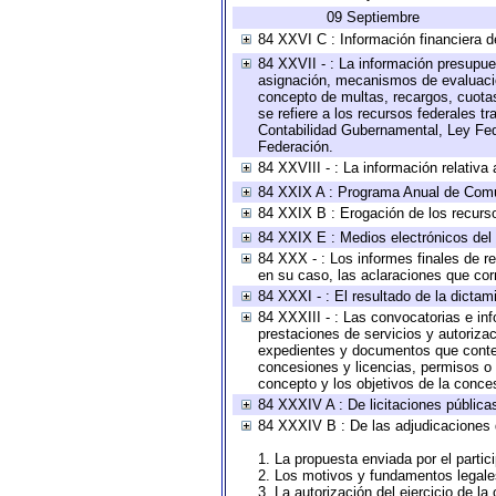
09 Septiembre
84 XXVI C : Información financiera d
84 XXVII - : La información presupue
asignación, mecanismos de evaluación
concepto de multas, recargos, cuotas
se refiere a los recursos federales t
Contabilidad Gubernamental, Ley Fed
Federación.
84 XXVIII - : La información relativa
84 XXIX A : Programa Anual de Comun
84 XXIX B : Erogación de los recursos
84 XXIX E : Medios electrónicos del
84 XXX - : Los informes finales de re
en su caso, las aclaraciones que co
84 XXXI - : El resultado de la dictam
84 XXXIII - : Las convocatorias e in
prestaciones de servicios y autoriza
expedientes y documentos que conten
concesiones y licencias, permisos o a
concepto y los objetivos de la conces
84 XXXIV A : De licitaciones públicas
84 XXXIV B : De las adjudicaciones 
1. La propuesta enviada por el partic
2. Los motivos y fundamentos legales
3. La autorización del ejercicio de la