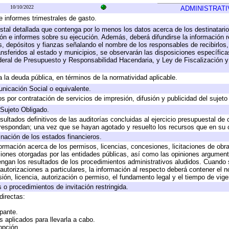
10/10/2022
ADMINISTRATI
e informes trimestrales de gasto.
stal detallada que contenga por lo menos los datos acerca de los destinatario
 e informes sobre su ejecución. Además, deberá difundirse la información re
, depósitos y fianzas señalando el nombre de los responsables de recibirlos, 
ransferidos al estado y municipios, se observarán las disposiciones específic
eral de Presupuesto y Responsabilidad Hacendaria, y Ley de Fiscalización y
 a la deuda pública, en términos de la normatividad aplicable.
icación Social o equivalente.
 por contratación de servicios de impresión, difusión y publicidad del sujeto
 Sujeto Obligado.
sultados definitivos de las auditorías concluidas al ejercicio presupuestal de 
rrespondan; una vez que se hayan agotado y resuelto los recursos que en su
inación de los estados financieros.
formación acerca de los permisos, licencias, concesiones, licitaciones de obr
ciones otorgadas por las entidades públicas, así como las opiniones argumento
gan los resultados de los procedimientos administrativos aludidos. Cuando s
utorizaciones a particulares, la información al respecto deberá contener el nom
ión, licencia, autorización o permiso, el fundamento legal y el tiempo de vige
 o procedimientos de invitación restringida.
directas:
ipante.
 aplicados para llevarla a cabo.
 opción.