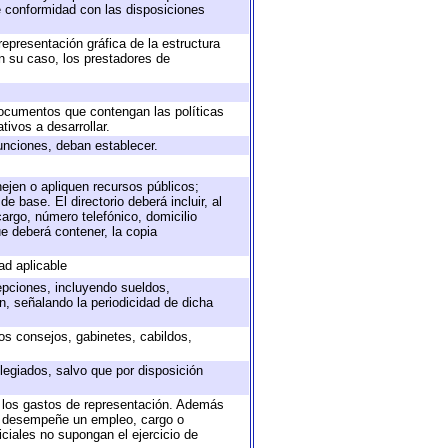
e conformidad con las disposiciones
representación gráfica de la estructura
en su caso, los prestadores de
 documentos que contengan las políticas
ivos a desarrollar.
unciones, deban establecer.
nejen o apliquen recursos públicos;
e base. El directorio deberá incluir, al
argo, número telefónico, domicilio
ue deberá contener, la copia
ad aplicable
epciones, incluyendo sueldos,
, señalando la periodicidad de dicha
sos consejos, gabinetes, cabildos,
legiados, salvo que por disposición
o los gastos de representación. Además
ue desempeñe un empleo, cargo o
ciales no supongan el ejercicio de