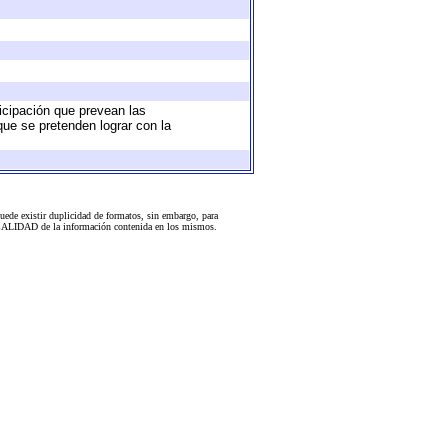
ticipación que prevean las
que se pretenden lograr con la
uede existir duplicidad de formatos, sin embargo, para
 la CALIDAD de la información contenida en los mismos.